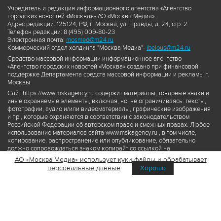
Учредитель и редакция информационного агентства «Агентство
городских новостей «Москва» - АО «Москва Медиа».
Адрес редакции: 125124, РФ, г. Москва, ул. Правды, д. 24, стр. 2
Телефон редакции: 8 (495) 009-80-23
Электронная почта:
mosmed@m24.ru
Коммерческий отдел холдинга "Москва Медиа"-
ibelous@m24.ru
Средство массовой информации информационное агентство
«Агентство городских новостей «Москва» создано при финансовой
поддержке Департамента средств массовой информации и рекламы г.
Москвы.
Сайт https://www.mskagency.ru содержит материалы, товарные знаки и
иные охраняемые элементы, включая, но, не ограничиваясь: тексты,
фотографии, аудио и/или видеоматериалы, графические изображения
и пр., которые охраняются в соответствии с законодательством
Российской Федерации об авторском праве и смежных правах. Любое
использование материалов сайта www.mskagency.ru , в том числе,
копирование, распространение или опубликование, обязательно
должно сопровождаться знаком копирайт со ссылкой на
правообладателя © АО «Москва Медиа», а также гиперссылкой на сайт
АО «Москва Медиа» использует куки-файлы и обрабатывает
www.mskagency.ru как на первоисточник информации. Переработка
персональные данные
Хорошо
материалов сайта www.mskagency.ru не допускается.
Пользовательское соглашение об использовании материалов
Агентства городских новостей «Москва»
Политика обработки персональных данных