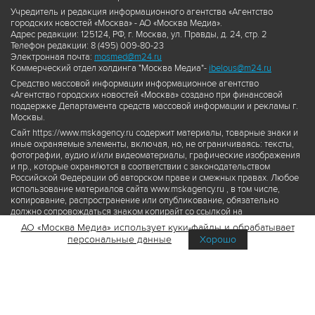
Учредитель и редакция информационного агентства «Агентство
городских новостей «Москва» - АО «Москва Медиа».
Адрес редакции: 125124, РФ, г. Москва, ул. Правды, д. 24, стр. 2
Телефон редакции: 8 (495) 009-80-23
Электронная почта:
mosmed@m24.ru
Коммерческий отдел холдинга "Москва Медиа"-
ibelous@m24.ru
Средство массовой информации информационное агентство
«Агентство городских новостей «Москва» создано при финансовой
поддержке Департамента средств массовой информации и рекламы г.
Москвы.
Сайт https://www.mskagency.ru содержит материалы, товарные знаки и
иные охраняемые элементы, включая, но, не ограничиваясь: тексты,
фотографии, аудио и/или видеоматериалы, графические изображения
и пр., которые охраняются в соответствии с законодательством
Российской Федерации об авторском праве и смежных правах. Любое
использование материалов сайта www.mskagency.ru , в том числе,
копирование, распространение или опубликование, обязательно
должно сопровождаться знаком копирайт со ссылкой на
правообладателя © АО «Москва Медиа», а также гиперссылкой на сайт
АО «Москва Медиа» использует куки-файлы и обрабатывает
www.mskagency.ru как на первоисточник информации. Переработка
персональные данные
Хорошо
материалов сайта www.mskagency.ru не допускается.
Пользовательское соглашение об использовании материалов
Агентства городских новостей «Москва»
Политика обработки персональных данных