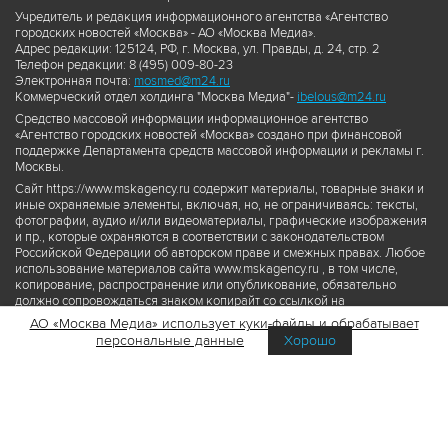
Учредитель и редакция информационного агентства «Агентство
городских новостей «Москва» - АО «Москва Медиа».
Адрес редакции: 125124, РФ, г. Москва, ул. Правды, д. 24, стр. 2
Телефон редакции: 8 (495) 009-80-23
Электронная почта:
mosmed@m24.ru
Коммерческий отдел холдинга "Москва Медиа"-
ibelous@m24.ru
Средство массовой информации информационное агентство
«Агентство городских новостей «Москва» создано при финансовой
поддержке Департамента средств массовой информации и рекламы г.
Москвы.
Сайт https://www.mskagency.ru содержит материалы, товарные знаки и
иные охраняемые элементы, включая, но, не ограничиваясь: тексты,
фотографии, аудио и/или видеоматериалы, графические изображения
и пр., которые охраняются в соответствии с законодательством
Российской Федерации об авторском праве и смежных правах. Любое
использование материалов сайта www.mskagency.ru , в том числе,
копирование, распространение или опубликование, обязательно
должно сопровождаться знаком копирайт со ссылкой на
правообладателя © АО «Москва Медиа», а также гиперссылкой на сайт
АО «Москва Медиа» использует куки-файлы и обрабатывает
www.mskagency.ru как на первоисточник информации. Переработка
персональные данные
Хорошо
материалов сайта www.mskagency.ru не допускается.
Пользовательское соглашение об использовании материалов
Агентства городских новостей «Москва»
Политика обработки персональных данных