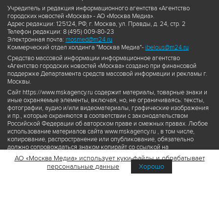
Учредитель и редакция информационного агентства «Агентство
городских новостей «Москва» - АО «Москва Медиа».
Адрес редакции: 125124, РФ, г. Москва, ул. Правды, д. 24, стр. 2
Телефон редакции: 8 (495) 009-80-23
Электронная почта:
mosmed@m24.ru
Коммерческий отдел холдинга "Москва Медиа"-
ibelous@m24.ru
Средство массовой информации информационное агентство
«Агентство городских новостей «Москва» создано при финансовой
поддержке Департамента средств массовой информации и рекламы г.
Москвы.
Сайт https://www.mskagency.ru содержит материалы, товарные знаки и
иные охраняемые элементы, включая, но, не ограничиваясь: тексты,
фотографии, аудио и/или видеоматериалы, графические изображения
и пр., которые охраняются в соответствии с законодательством
Российской Федерации об авторском праве и смежных правах. Любое
использование материалов сайта www.mskagency.ru , в том числе,
копирование, распространение или опубликование, обязательно
должно сопровождаться знаком копирайт со ссылкой на
правообладателя © АО «Москва Медиа», а также гиперссылкой на сайт
АО «Москва Медиа» использует куки-файлы и обрабатывает
www.mskagency.ru как на первоисточник информации. Переработка
персональные данные
Хорошо
материалов сайта www.mskagency.ru не допускается.
Пользовательское соглашение об использовании материалов
Агентства городских новостей «Москва»
Политика обработки персональных данных