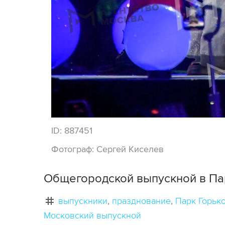
ID:
887451
Фотограф:
Сергей Киселев
Общегородской выпускной в Пар
выпускники
празднование
Парк Горьк
Московский выпускной