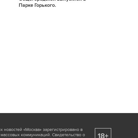
Парке Горького.
Парке Горько
х новостей «Москва» зарегистрировано в
18+
 массовых коммуникаций. Свидетельство о