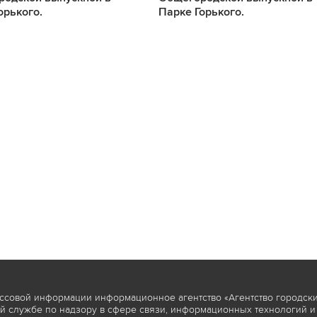
орького.
Парке Горького.
ссовой информации информационное агентство «Агентство городски
 службе по надзору в сфере связи, информационных технологий и