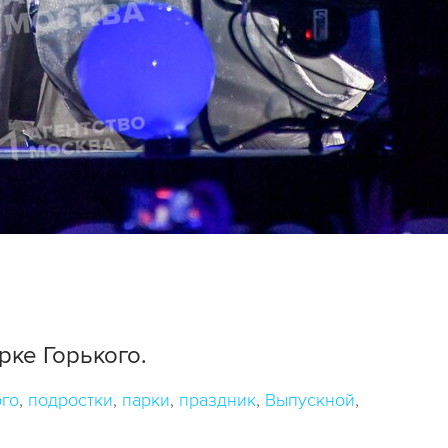
ке Горького.
ого
подростки
парки
праздник
Выпускной