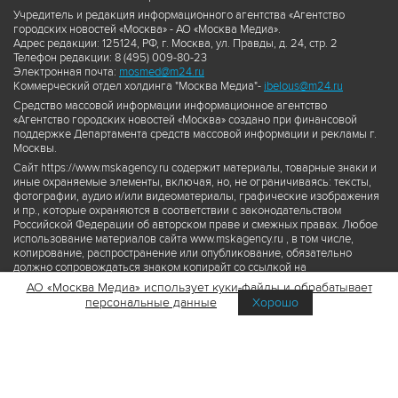
Учредитель и редакция информационного агентства «Агентство
городских новостей «Москва» - АО «Москва Медиа».
Адрес редакции: 125124, РФ, г. Москва, ул. Правды, д. 24, стр. 2
Телефон редакции: 8 (495) 009-80-23
Электронная почта:
mosmed@m24.ru
Коммерческий отдел холдинга "Москва Медиа"-
ibelous@m24.ru
Средство массовой информации информационное агентство
«Агентство городских новостей «Москва» создано при финансовой
поддержке Департамента средств массовой информации и рекламы г.
Москвы.
Сайт https://www.mskagency.ru содержит материалы, товарные знаки и
иные охраняемые элементы, включая, но, не ограничиваясь: тексты,
фотографии, аудио и/или видеоматериалы, графические изображения
и пр., которые охраняются в соответствии с законодательством
Российской Федерации об авторском праве и смежных правах. Любое
использование материалов сайта www.mskagency.ru , в том числе,
копирование, распространение или опубликование, обязательно
должно сопровождаться знаком копирайт со ссылкой на
правообладателя © АО «Москва Медиа», а также гиперссылкой на сайт
АО «Москва Медиа» использует куки-файлы и обрабатывает
www.mskagency.ru как на первоисточник информации. Переработка
персональные данные
Хорошо
материалов сайта www.mskagency.ru не допускается.
Пользовательское соглашение об использовании материалов
Агентства городских новостей «Москва»
Политика обработки персональных данных