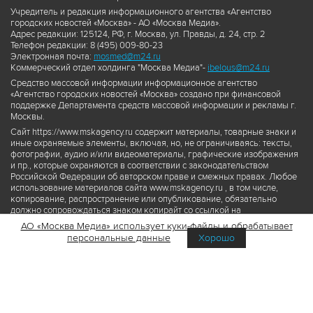
Учредитель и редакция информационного агентства «Агентство
городских новостей «Москва» - АО «Москва Медиа».
Адрес редакции: 125124, РФ, г. Москва, ул. Правды, д. 24, стр. 2
Телефон редакции: 8 (495) 009-80-23
Электронная почта:
mosmed@m24.ru
Коммерческий отдел холдинга "Москва Медиа"-
ibelous@m24.ru
Средство массовой информации информационное агентство
«Агентство городских новостей «Москва» создано при финансовой
поддержке Департамента средств массовой информации и рекламы г.
Москвы.
Сайт https://www.mskagency.ru содержит материалы, товарные знаки и
иные охраняемые элементы, включая, но, не ограничиваясь: тексты,
фотографии, аудио и/или видеоматериалы, графические изображения
и пр., которые охраняются в соответствии с законодательством
Российской Федерации об авторском праве и смежных правах. Любое
использование материалов сайта www.mskagency.ru , в том числе,
копирование, распространение или опубликование, обязательно
должно сопровождаться знаком копирайт со ссылкой на
правообладателя © АО «Москва Медиа», а также гиперссылкой на сайт
АО «Москва Медиа» использует куки-файлы и обрабатывает
www.mskagency.ru как на первоисточник информации. Переработка
персональные данные
Хорошо
материалов сайта www.mskagency.ru не допускается.
Пользовательское соглашение об использовании материалов
Агентства городских новостей «Москва»
Политика обработки персональных данных