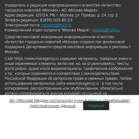
Учредитель и редакция информационного агентства «Агентство
городских новостей «Москва» - АО «Москва Медиа».
Адрес редакции: 125124, РФ, г. Москва, ул. Правды, д. 24, стр. 2
Телефон редакции: 8 (495) 009-80-23
Электронная почта:
mosmed@m24.ru
Коммерческий отдел холдинга "Москва Медиа"-
ibelous@m24.ru
Средство массовой информации информационное агентство
«Агентство городских новостей «Москва» создано при финансовой
поддержке Департамента средств массовой информации и рекламы г.
Москвы.
Сайт https://www.mskagency.ru содержит материалы, товарные знаки и
иные охраняемые элементы, включая, но, не ограничиваясь: тексты,
фотографии, аудио и/или видеоматериалы, графические изображения
и пр., которые охраняются в соответствии с законодательством
Российской Федерации об авторском праве и смежных правах. Любое
использование материалов сайта www.mskagency.ru , в том числе,
копирование, распространение или опубликование, обязательно
должно сопровождаться знаком копирайт со ссылкой на
правообладателя © АО «Москва Медиа», а также гиперссылкой на сайт
АО «Москва Медиа» использует куки-файлы и обрабатывает
www.mskagency.ru как на первоисточник информации. Переработка
персональные данные
Хорошо
материалов сайта www.mskagency.ru не допускается.
Пользовательское соглашение об использовании материалов
Агентства городских новостей «Москва»
Политика обработки персональных данных