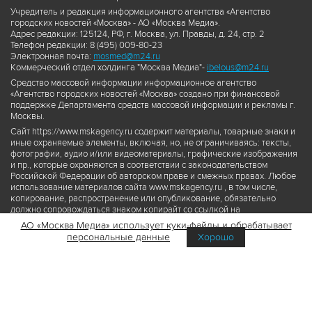
Учредитель и редакция информационного агентства «Агентство
городских новостей «Москва» - АО «Москва Медиа».
Адрес редакции: 125124, РФ, г. Москва, ул. Правды, д. 24, стр. 2
Телефон редакции: 8 (495) 009-80-23
Электронная почта:
mosmed@m24.ru
Коммерческий отдел холдинга "Москва Медиа"-
ibelous@m24.ru
Средство массовой информации информационное агентство
«Агентство городских новостей «Москва» создано при финансовой
поддержке Департамента средств массовой информации и рекламы г.
Москвы.
Сайт https://www.mskagency.ru содержит материалы, товарные знаки и
иные охраняемые элементы, включая, но, не ограничиваясь: тексты,
фотографии, аудио и/или видеоматериалы, графические изображения
и пр., которые охраняются в соответствии с законодательством
Российской Федерации об авторском праве и смежных правах. Любое
использование материалов сайта www.mskagency.ru , в том числе,
копирование, распространение или опубликование, обязательно
должно сопровождаться знаком копирайт со ссылкой на
правообладателя © АО «Москва Медиа», а также гиперссылкой на сайт
АО «Москва Медиа» использует куки-файлы и обрабатывает
www.mskagency.ru как на первоисточник информации. Переработка
персональные данные
Хорошо
материалов сайта www.mskagency.ru не допускается.
Пользовательское соглашение об использовании материалов
Агентства городских новостей «Москва»
Политика обработки персональных данных