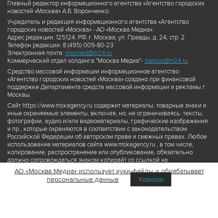
Главный редактор информационного агентства «Агентство городских
новостей «Москва» А.Б. Воронченко.
Учредитель и редакция информационного агентства «Агентство
городских новостей «Москва» - АО «Москва Медиа».
Адрес редакции: 125124, РФ, г. Москва, ул. Правды, д. 24, стр. 2
Телефон редакции: 8 (495) 009-80-23
Электронная почта:
mosmed@m24.ru
Коммерческий отдел холдинга "Москва Медиа"-
ibelous@m24.ru
Средство массовой информации информационное агентство
«Агентство городских новостей «Москва» создано при финансовой
поддержке Департамента средств массовой информации и рекламы г.
Москвы.
Сайт https://www.mskagency.ru содержит материалы, товарные знаки и
иные охраняемые элементы, включая, но, не ограничиваясь: тексты,
фотографии, аудио и/или видеоматериалы, графические изображения
и пр., которые охраняются в соответствии с законодательством
Российской Федерации об авторском праве и смежных правах. Любое
использование материалов сайта www.mskagency.ru , в том числе,
копирование, распространение или опубликование, обязательно
должно сопровождаться знаком копирайт со ссылкой на
правообладателя © АО «Москва Медиа», а также гиперссылкой на сайт
АО «Москва Медиа» использует куки-файлы и обрабатывает
www.mskagency.ru как на первоисточник информации. Переработка
персональные данные
Хорошо
материалов сайта www.mskagency.ru не допускается.
Пользовательское соглашение об использовании материалов
Агентства городских новостей «Москва»
Политика обработки персональных данных