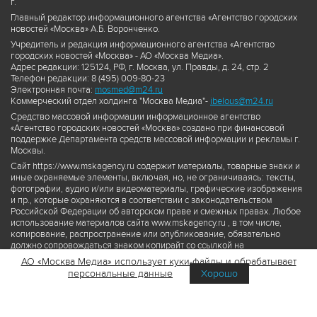
г.
Главный редактор информационного агентства «Агентство городских
новостей «Москва» А.Б. Воронченко.
Учредитель и редакция информационного агентства «Агентство
городских новостей «Москва» - АО «Москва Медиа».
Адрес редакции: 125124, РФ, г. Москва, ул. Правды, д. 24, стр. 2
Телефон редакции: 8 (495) 009-80-23
Электронная почта:
mosmed@m24.ru
Коммерческий отдел холдинга "Москва Медиа"-
ibelous@m24.ru
Средство массовой информации информационное агентство
«Агентство городских новостей «Москва» создано при финансовой
поддержке Департамента средств массовой информации и рекламы г.
Москвы.
Сайт https://www.mskagency.ru содержит материалы, товарные знаки и
иные охраняемые элементы, включая, но, не ограничиваясь: тексты,
фотографии, аудио и/или видеоматериалы, графические изображения
и пр., которые охраняются в соответствии с законодательством
Российской Федерации об авторском праве и смежных правах. Любое
использование материалов сайта www.mskagency.ru , в том числе,
копирование, распространение или опубликование, обязательно
должно сопровождаться знаком копирайт со ссылкой на
правообладателя © АО «Москва Медиа», а также гиперссылкой на сайт
АО «Москва Медиа» использует куки-файлы и обрабатывает
www.mskagency.ru как на первоисточник информации. Переработка
персональные данные
Хорошо
материалов сайта www.mskagency.ru не допускается.
Пользовательское соглашение об использовании материалов
Агентства городских новостей «Москва»