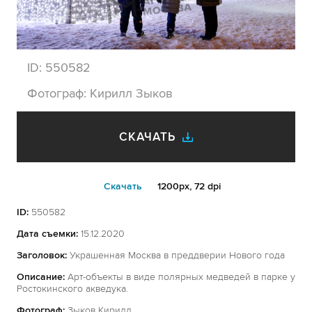
ID:
550582
Фотограф:
Кирилл Зыков
СКАЧАТЬ
Cкачать
1200px, 72 dpi
ID:
550582
Дата съемки:
15.12.2020
Заголовок:
Украшенная Москва в преддверии Нового года
Описание:
Арт-объекты в виде полярных медведей в парке у
Ростокинского акведука.
Фотограф:
Зыков Кирилл