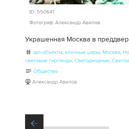
ID:
550641
Фотограф:
Александр Авилов
Украшенная Москва в преддвери
арт-объекты
елочные шары
Москва
Но
световые гирлянды
Светодиодные
Свето
Общество
Александр Авилов