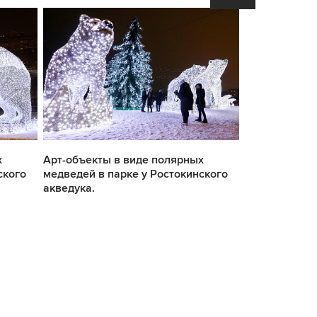
х
Арт-объекты в виде полярных
Арт-объекты 
ского
медведей в парке у Ростокинского
медведей в п
акведука.
акведука.