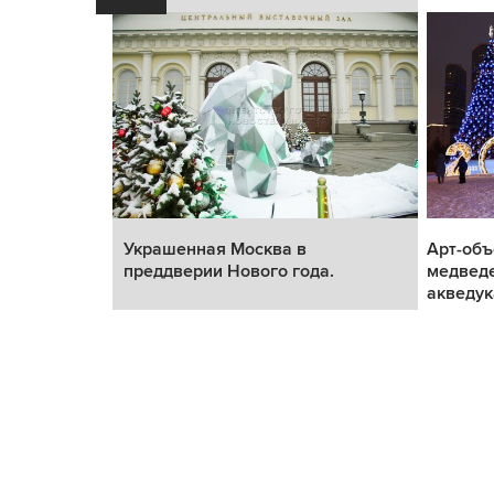
реддверии
Украшенная Москва в
Арт-объ
преддверии Нового года.
медведе
акведук