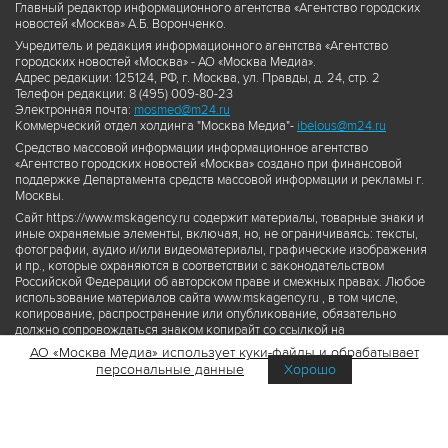
Главный редактор информационного агентства «Агентство городских
новостей «Москва» А.Б. Воронченко.
Учредитель и редакция информационного агентства «Агентство
городских новостей «Москва» - АО «Москва Медиа».
Адрес редакции: 125124, РФ, г. Москва, ул. Правды, д. 24, стр. 2
Телефон редакции: 8 (495) 009-80-23
Электронная почта:
mosmed@m24.ru
Коммерческий отдел холдинга "Москва Медиа"-
ibelous@m24.ru
Средство массовой информации информационное агентство
«Агентство городских новостей «Москва» создано при финансовой
поддержке Департамента средств массовой информации и рекламы г.
Москвы.
Сайт https://www.mskagency.ru содержит материалы, товарные знаки и
иные охраняемые элементы, включая, но, не ограничиваясь: тексты,
фотографии, аудио и/или видеоматериалы, графические изображения
и пр., которые охраняются в соответствии с законодательством
Российской Федерации об авторском праве и смежных правах. Любое
использование материалов сайта www.mskagency.ru , в том числе,
копирование, распространение или опубликование, обязательно
должно сопровождаться знаком копирайт со ссылкой на
правообладателя © АО «Москва Медиа», а также гиперссылкой на сайт
АО «Москва Медиа» использует куки-файлы и обрабатывает
www.mskagency.ru как на первоисточник информации. Переработка
персональные данные
Хорошо
материалов сайта www.mskagency.ru не допускается.
Пользовательское соглашение об использовании материалов
Агентства городских новостей «Москва»
Политика обработки персональных данных