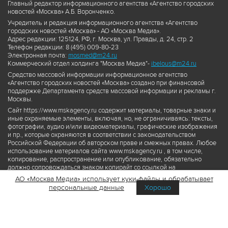
Главный редактор информационного агентства «Агентство городских
новостей «Москва» А.Б. Воронченко.
Учредитель и редакция информационного агентства «Агентство
городских новостей «Москва» - АО «Москва Медиа».
Адрес редакции: 125124, РФ, г. Москва, ул. Правды, д. 24, стр. 2
Телефон редакции: 8 (495) 009-80-23
Электронная почта:
mosmed@m24.ru
Коммерческий отдел холдинга "Москва Медиа"-
ibelous@m24.ru
Средство массовой информации информационное агентство
«Агентство городских новостей «Москва» создано при финансовой
поддержке Департамента средств массовой информации и рекламы г.
Москвы.
Сайт https://www.mskagency.ru содержит материалы, товарные знаки и
иные охраняемые элементы, включая, но, не ограничиваясь: тексты,
фотографии, аудио и/или видеоматериалы, графические изображения
и пр., которые охраняются в соответствии с законодательством
Российской Федерации об авторском праве и смежных правах. Любое
использование материалов сайта www.mskagency.ru , в том числе,
копирование, распространение или опубликование, обязательно
должно сопровождаться знаком копирайт со ссылкой на
правообладателя © АО «Москва Медиа», а также гиперссылкой на сайт
АО «Москва Медиа» использует куки-файлы и обрабатывает
www.mskagency.ru как на первоисточник информации. Переработка
персональные данные
Хорошо
материалов сайта www.mskagency.ru не допускается.
Пользовательское соглашение об использовании материалов
Агентства городских новостей «Москва»
Политика обработки персональных данных