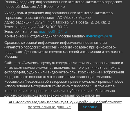
Главный редактор информационного агентства «Агентство городских
новостей «Москва» А.Б. Воронченко.
Учредитель и редакция информационного агентства «Агентство
городских новостей «Москва» - АО «Москва Медиа».
Адрес редакции: 125124, РФ, г. Москва, ул. Правды, д. 24, стр. 2
Телефон редакции: 8 (495) 009-80-23
Электронная почта:
mosmed@m24.ru
Коммерческий отдел холдинга "Москва Медиа"-
ibelous@m24.ru
Средство массовой информации информационное агентство
«Агентство городских новостей «Москва» создано при финансовой
поддержке Департамента средств массовой информации и рекламы г.
Москвы.
Сайт https://www.mskagency.ru содержит материалы, товарные знаки и
иные охраняемые элементы, включая, но, не ограничиваясь: тексты,
фотографии, аудио и/или видеоматериалы, графические изображения
и пр., которые охраняются в соответствии с законодательством
Российской Федерации об авторском праве и смежных правах. Любое
использование материалов сайта www.mskagency.ru , в том числе,
копирование, распространение или опубликование, обязательно
должно сопровождаться знаком копирайт со ссылкой на
правообладателя © АО «Москва Медиа», а также гиперссылкой на сайт
АО «Москва Медиа» использует куки-файлы и обрабатывает
www.mskagency.ru как на первоисточник информации. Переработка
персональные данные
Хорошо
материалов сайта www.mskagency.ru не допускается.
Пользовательское соглашение об использовании материалов
Агентства городских новостей «Москва»
Политика обработки персональных данных