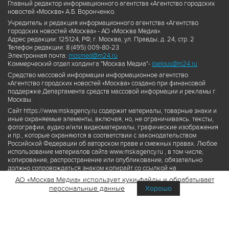
Главный редактор информационного агентства «Агентство городских
новостей «Москва» А.Б. Воронченко.
Учредитель и редакция информационного агентства «Агентство
городских новостей «Москва» - АО «Москва Медиа».
Адрес редакции: 125124, РФ, г. Москва, ул. Правды, д. 24, стр. 2
Телефон редакции: 8 (495) 009-80-23
Электронная почта:
mosmed@m24.ru
Коммерческий отдел холдинга "Москва Медиа"-
ibelous@m24.ru
Средство массовой информации информационное агентство
«Агентство городских новостей «Москва» создано при финансовой
поддержке Департамента средств массовой информации и рекламы г.
Москвы.
Сайт https://www.mskagency.ru содержит материалы, товарные знаки и
иные охраняемые элементы, включая, но, не ограничиваясь: тексты,
фотографии, аудио и/или видеоматериалы, графические изображения
и пр., которые охраняются в соответствии с законодательством
Российской Федерации об авторском праве и смежных правах. Любое
использование материалов сайта www.mskagency.ru , в том числе,
копирование, распространение или опубликование, обязательно
должно сопровождаться знаком копирайт со ссылкой на
правообладателя © АО «Москва Медиа», а также гиперссылкой на сайт
АО «Москва Медиа» использует куки-файлы и обрабатывает
www.mskagency.ru как на первоисточник информации. Переработка
персональные данные
Хорошо
материалов сайта www.mskagency.ru не допускается.
Пользовательское соглашение об использовании материалов
Агентства городских новостей «Москва»
Политика обработки персональных данных