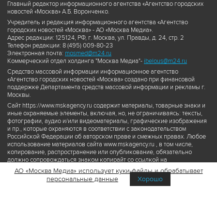
Главный редактор информационного агентства «Агентство городских
новостей «Москва» А.Б. Воронченко.
Учредитель и редакция информационного агентства «Агентство
городских новостей «Москва» - АО «Москва Медиа».
Адрес редакции: 125124, РФ, г. Москва, ул. Правды, д. 24, стр. 2
Телефон редакции: 8 (495) 009-80-23
Электронная почта:
mosmed@m24.ru
Коммерческий отдел холдинга "Москва Медиа"-
ibelous@m24.ru
Средство массовой информации информационное агентство
«Агентство городских новостей «Москва» создано при финансовой
поддержке Департамента средств массовой информации и рекламы г.
Москвы.
Сайт https://www.mskagency.ru содержит материалы, товарные знаки и
иные охраняемые элементы, включая, но, не ограничиваясь: тексты,
фотографии, аудио и/или видеоматериалы, графические изображения
и пр., которые охраняются в соответствии с законодательством
Российской Федерации об авторском праве и смежных правах. Любое
использование материалов сайта www.mskagency.ru , в том числе,
копирование, распространение или опубликование, обязательно
должно сопровождаться знаком копирайт со ссылкой на
правообладателя © АО «Москва Медиа», а также гиперссылкой на сайт
АО «Москва Медиа» использует куки-файлы и обрабатывает
www.mskagency.ru как на первоисточник информации. Переработка
персональные данные
Хорошо
материалов сайта www.mskagency.ru не допускается.
Пользовательское соглашение об использовании материалов
Агентства городских новостей «Москва»
Политика обработки персональных данных