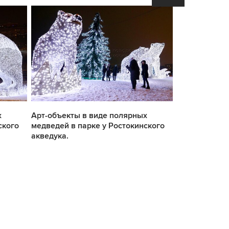
х
Арт-объекты в виде полярных
Арт-объекты 
ского
медведей в парке у Ростокинского
медведей в п
акведука.
акведука.