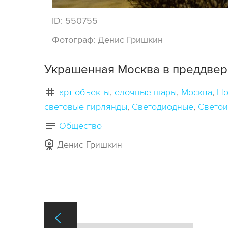
ID:
550755
Фотограф:
Денис Гришкин
Украшенная Москва в преддвери
арт-объекты
елочные шары
Москва
Но
световые гирлянды
Светодиодные
Свето
Общество
Денис Гришкин