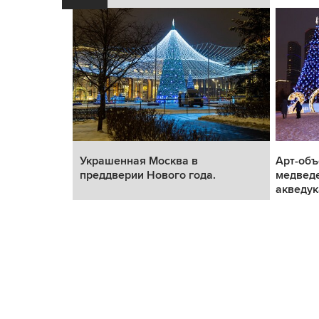
реддверии
Украшенная Москва в
Арт-объ
преддверии Нового года.
медведе
акведук