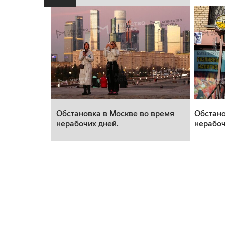
о время
Обстановка в Москве во время
Обстано
нерабочих дней.
нерабоч