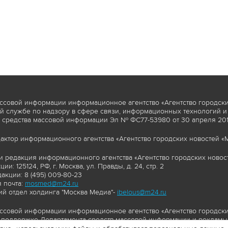
ссовой информации информационное агентство «Агентство городски
 службе по надзору в сфере связи, информационных технологий и
 средства массовой информации Эл № ФС77-53980 от 30 апреля 2013
актор информационного агентства «Агентство городских новостей «М
и редакция информационного агентства «Агентство городских новост
ии: 125124, РФ, г. Москва, ул. Правды, д. 24, стр. 2
акции: 8 (495) 009-80-23
 почта:
mosmed@m24.ru
й отдел холдинга "Москва Медиа"-
ibelous@m24.ru
ссовой информации информационное агентство «Агентство городски
поддержке Департамента средств массовой информации и рекламы 