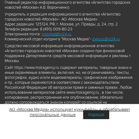
Главный редактор информационного агентства «Агентство городских
новостей «Москва» А.Б. Воронченко.
Учредитель и редакция информационного агентства «Агентство
городских новостей «Москва» - АО «Москва Медиа».
Адрес редакции: 125124, РФ, г. Москва, ул. Правды, д. 24, стр. 2
Телефон редакции: 8 (495) 009-80-23
Электронная почта:
mosmed@m24.ru
Коммерческий отдел холдинга "Москва Медиа"-
ibelous@m24.ru
Средство массовой информации информационное агентство
«Агентство городских новостей «Москва» создано при финансовой
поддержке Департамента средств массовой информации и рекламы г.
Москвы.
Сайт https://www.mskagency.ru содержит материалы, товарные знаки и
иные охраняемые элементы, включая, но, не ограничиваясь: тексты,
фотографии, аудио и/или видеоматериалы, графические изображения
и пр., которые охраняются в соответствии с законодательством
Российской Федерации об авторском праве и смежных правах. Любое
использование материалов сайта www.mskagency.ru , в том числе,
копирование, распространение или опубликование, обязательно
должно сопровождаться знаком копирайт со ссылкой на
правообладателя © АО «Москва Медиа», а также гиперссылкой на сайт
АО «Москва Медиа» использует куки-файлы и обрабатывает
www.mskagency.ru как на первоисточник информации. Переработка
персональные данные
Хорошо
материалов сайта www.mskagency.ru не допускается.
Пользовательское соглашение об использовании материалов
Агентства городских новостей «Москва»
Политика обработки персональных данных