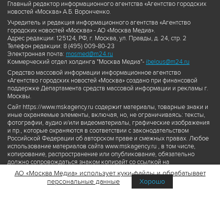
Главный редактор информационного агентства «Агентство городских
новостей «Москва» А.Б. Воронченко.
Учредитель и редакция информационного агентства «Агентство
городских новостей «Москва» - АО «Москва Медиа».
Адрес редакции: 125124, РФ, г. Москва, ул. Правды, д. 24, стр. 2
Телефон редакции: 8 (495) 009-80-23
Электронная почта:
mosmed@m24.ru
Коммерческий отдел холдинга "Москва Медиа"-
ibelous@m24.ru
Средство массовой информации информационное агентство
«Агентство городских новостей «Москва» создано при финансовой
поддержке Департамента средств массовой информации и рекламы г.
Москвы.
Сайт https://www.mskagency.ru содержит материалы, товарные знаки и
иные охраняемые элементы, включая, но, не ограничиваясь: тексты,
фотографии, аудио и/или видеоматериалы, графические изображения
и пр., которые охраняются в соответствии с законодательством
Российской Федерации об авторском праве и смежных правах. Любое
использование материалов сайта www.mskagency.ru , в том числе,
копирование, распространение или опубликование, обязательно
должно сопровождаться знаком копирайт со ссылкой на
правообладателя © АО «Москва Медиа», а также гиперссылкой на сайт
АО «Москва Медиа» использует куки-файлы и обрабатывает
www.mskagency.ru как на первоисточник информации. Переработка
персональные данные
Хорошо
материалов сайта www.mskagency.ru не допускается.
Пользовательское соглашение об использовании материалов
Агентства городских новостей «Москва»
Политика обработки персональных данных