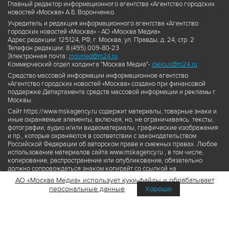
Главный редактор информационного агентства «Агентство городских
новостей «Москва» А.Б. Воронченко.
Учредитель и редакция информационного агентства «Агентство
городских новостей «Москва» - АО «Москва Медиа».
Адрес редакции: 125124, РФ, г. Москва, ул. Правды, д. 24, стр. 2
Телефон редакции: 8 (495) 009-80-23
Электронная почта:
mosmed@m24.ru
Коммерческий отдел холдинга "Москва Медиа"-
ibelous@m24.ru
Средство массовой информации информационное агентство
«Агентство городских новостей «Москва» создано при финансовой
поддержке Департамента средств массовой информации и рекламы г.
Москвы.
Сайт https://www.mskagency.ru содержит материалы, товарные знаки и
иные охраняемые элементы, включая, но, не ограничиваясь: тексты,
фотографии, аудио и/или видеоматериалы, графические изображения
и пр., которые охраняются в соответствии с законодательством
Российской Федерации об авторском праве и смежных правах. Любое
использование материалов сайта www.mskagency.ru , в том числе,
копирование, распространение или опубликование, обязательно
должно сопровождаться знаком копирайт со ссылкой на
правообладателя © АО «Москва Медиа», а также гиперссылкой на сайт
АО «Москва Медиа» использует куки-файлы и обрабатывает
www.mskagency.ru как на первоисточник информации. Переработка
персональные данные
Хорошо
материалов сайта www.mskagency.ru не допускается.
Пользовательское соглашение об использовании материалов
Агентства городских новостей «Москва»
Политика обработки персональных данных