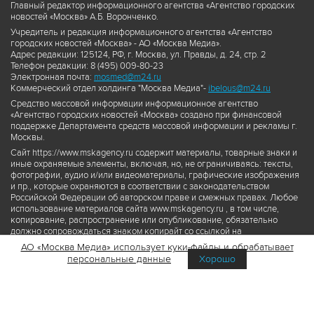
Главный редактор информационного агентства «Агентство городских
новостей «Москва» А.Б. Воронченко.
Учредитель и редакция информационного агентства «Агентство
городских новостей «Москва» - АО «Москва Медиа».
Адрес редакции: 125124, РФ, г. Москва, ул. Правды, д. 24, стр. 2
Телефон редакции: 8 (495) 009-80-23
Электронная почта:
mosmed@m24.ru
Коммерческий отдел холдинга "Москва Медиа"-
ibelous@m24.ru
Средство массовой информации информационное агентство
«Агентство городских новостей «Москва» создано при финансовой
поддержке Департамента средств массовой информации и рекламы г.
Москвы.
Сайт https://www.mskagency.ru содержит материалы, товарные знаки и
иные охраняемые элементы, включая, но, не ограничиваясь: тексты,
фотографии, аудио и/или видеоматериалы, графические изображения
и пр., которые охраняются в соответствии с законодательством
Российской Федерации об авторском праве и смежных правах. Любое
использование материалов сайта www.mskagency.ru , в том числе,
копирование, распространение или опубликование, обязательно
должно сопровождаться знаком копирайт со ссылкой на
правообладателя © АО «Москва Медиа», а также гиперссылкой на сайт
АО «Москва Медиа» использует куки-файлы и обрабатывает
www.mskagency.ru как на первоисточник информации. Переработка
персональные данные
Хорошо
материалов сайта www.mskagency.ru не допускается.
Пользовательское соглашение об использовании материалов
Агентства городских новостей «Москва»
Политика обработки персональных данных