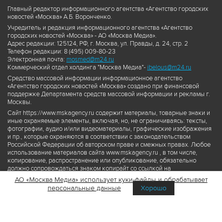
Главный редактор информационного агентства «Агентство городских
новостей «Москва» А.Б. Воронченко.
Учредитель и редакция информационного агентства «Агентство
городских новостей «Москва» - АО «Москва Медиа».
Адрес редакции: 125124, РФ, г. Москва, ул. Правды, д. 24, стр. 2
Телефон редакции: 8 (495) 009-80-23
Электронная почта:
mosmed@m24.ru
Коммерческий отдел холдинга "Москва Медиа"-
ibelous@m24.ru
Средство массовой информации информационное агентство
«Агентство городских новостей «Москва» создано при финансовой
поддержке Департамента средств массовой информации и рекламы г.
Москвы.
Сайт https://www.mskagency.ru содержит материалы, товарные знаки и
иные охраняемые элементы, включая, но, не ограничиваясь: тексты,
фотографии, аудио и/или видеоматериалы, графические изображения
и пр., которые охраняются в соответствии с законодательством
Российской Федерации об авторском праве и смежных правах. Любое
использование материалов сайта www.mskagency.ru , в том числе,
копирование, распространение или опубликование, обязательно
должно сопровождаться знаком копирайт со ссылкой на
правообладателя © АО «Москва Медиа», а также гиперссылкой на сайт
АО «Москва Медиа» использует куки-файлы и обрабатывает
www.mskagency.ru как на первоисточник информации. Переработка
персональные данные
Хорошо
материалов сайта www.mskagency.ru не допускается.
Пользовательское соглашение об использовании материалов
Агентства городских новостей «Москва»