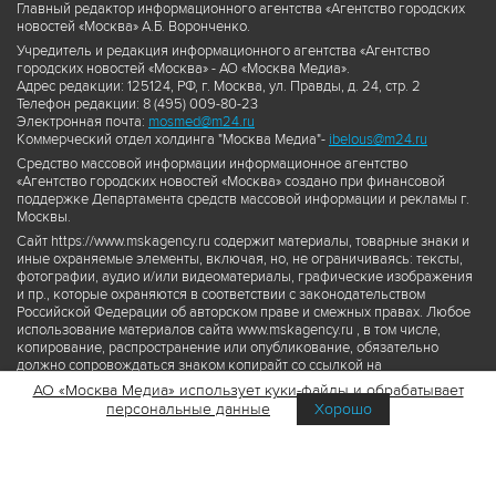
Главный редактор информационного агентства «Агентство городских
новостей «Москва» А.Б. Воронченко.
Учредитель и редакция информационного агентства «Агентство
городских новостей «Москва» - АО «Москва Медиа».
Адрес редакции: 125124, РФ, г. Москва, ул. Правды, д. 24, стр. 2
Телефон редакции: 8 (495) 009-80-23
Электронная почта:
mosmed@m24.ru
Коммерческий отдел холдинга "Москва Медиа"-
ibelous@m24.ru
Средство массовой информации информационное агентство
«Агентство городских новостей «Москва» создано при финансовой
поддержке Департамента средств массовой информации и рекламы г.
Москвы.
Сайт https://www.mskagency.ru содержит материалы, товарные знаки и
иные охраняемые элементы, включая, но, не ограничиваясь: тексты,
фотографии, аудио и/или видеоматериалы, графические изображения
и пр., которые охраняются в соответствии с законодательством
Российской Федерации об авторском праве и смежных правах. Любое
использование материалов сайта www.mskagency.ru , в том числе,
копирование, распространение или опубликование, обязательно
должно сопровождаться знаком копирайт со ссылкой на
правообладателя © АО «Москва Медиа», а также гиперссылкой на сайт
АО «Москва Медиа» использует куки-файлы и обрабатывает
www.mskagency.ru как на первоисточник информации. Переработка
персональные данные
Хорошо
материалов сайта www.mskagency.ru не допускается.
Пользовательское соглашение об использовании материалов
Агентства городских новостей «Москва»
Политика обработки персональных данных