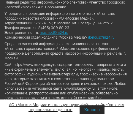
Главный редактор информационного агентства «Агентство городских
новостей «Москва» А.Б. Воронченко.
Учредитель и редакция информационного агентства «Агентство
городских новостей «Москва» - АО «Москва Медиа».
Адрес редакции: 125124, РФ, г. Москва, ул. Правды, д. 24, стр. 2
Телефон редакции: 8 (495) 009-80-23
Электронная почта:
mosmed@m24.ru
Коммерческий отдел холдинга "Москва Медиа"-
ibelous@m24.ru
Средство массовой информации информационное агентство
«Агентство городских новостей «Москва» создано при финансовой
поддержке Департамента средств массовой информации и рекламы г.
Москвы.
Сайт https://www.mskagency.ru содержит материалы, товарные знаки и
иные охраняемые элементы, включая, но, не ограничиваясь: тексты,
фотографии, аудио и/или видеоматериалы, графические изображения
и пр., которые охраняются в соответствии с законодательством
Российской Федерации об авторском праве и смежных правах. Любое
использование материалов сайта www.mskagency.ru , в том числе,
копирование, распространение или опубликование, обязательно
должно сопровождаться знаком копирайт со ссылкой на
правообладателя © АО «Москва Медиа», а также гиперссылкой на сайт
АО «Москва Медиа» использует куки-файлы и обрабатывает
www.mskagency.ru как на первоисточник информации. Переработка
персональные данные
Хорошо
материалов сайта www.mskagency.ru не допускается.
Пользовательское соглашение об использовании материалов
Агентства городских новостей «Москва»
Политика обработки персональных данных