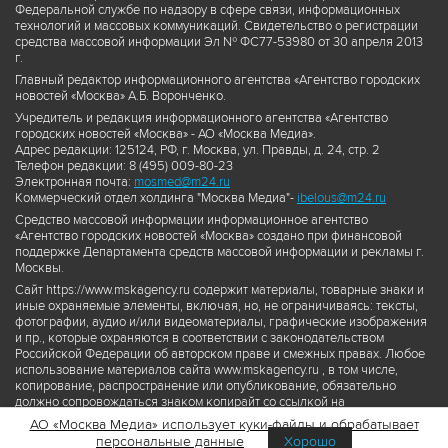
Федеральной службе по надзору в сфере связи, информационных
технологий и массовых коммуникаций. Свидетельство о регистрации
средства массовой информации Эл № ФС77-53980 от 30 апреля 2013
г.
Главный редактор информационного агентства «Агентство городских
новостей «Москва» А.Б. Воронченко.
Учредитель и редакция информационного агентства «Агентство
городских новостей «Москва» - АО «Москва Медиа».
Адрес редакции: 125124, РФ, г. Москва, ул. Правды, д. 24, стр. 2
Телефон редакции: 8 (495) 009-80-23
Электронная почта:
mosmed@m24.ru
Коммерческий отдел холдинга "Москва Медиа"-
ibelous@m24.ru
Средство массовой информации информационное агентство
«Агентство городских новостей «Москва» создано при финансовой
поддержке Департамента средств массовой информации и рекламы г.
Москвы.
Сайт https://www.mskagency.ru содержит материалы, товарные знаки и
иные охраняемые элементы, включая, но, не ограничиваясь: тексты,
фотографии, аудио и/или видеоматериалы, графические изображения
и пр., которые охраняются в соответствии с законодательством
Российской Федерации об авторском праве и смежных правах. Любое
использование материалов сайта www.mskagency.ru , в том числе,
копирование, распространение или опубликование, обязательно
должно сопровождаться знаком копирайт со ссылкой на
правообладателя © АО «Москва Медиа», а также гиперссылкой на сайт
АО «Москва Медиа» использует куки-файлы и обрабатывает
www.mskagency.ru как на первоисточник информации. Переработка
персональные данные
Хорошо