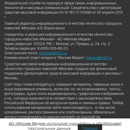
Федеральной службе по надзору в сфере связи, информационных
технологий и массовых коммуникаций. Свидетельство о регистрации
средства массовой информации Эл № ФС77-53980 от 30 апреля 2013
г.
Главный редактор информационного агентства «Агентство городских
новостей «Москва» А.Б. Воронченко.
Учредитель и редакция информационного агентства «Агентство
городских новостей «Москва» - АО «Москва Медиа».
Адрес редакции: 125124, РФ, г. Москва, ул. Правды, д. 24, стр. 2
Телефон редакции: 8 (495) 009-80-23
Электронная почта:
mosmed@m24.ru
Коммерческий отдел холдинга "Москва Медиа"-
ibelous@m24.ru
Средство массовой информации информационное агентство
«Агентство городских новостей «Москва» создано при финансовой
поддержке Департамента средств массовой информации и рекламы г.
Москвы.
Сайт https://www.mskagency.ru содержит материалы, товарные знаки и
иные охраняемые элементы, включая, но, не ограничиваясь: тексты,
фотографии, аудио и/или видеоматериалы, графические изображения
и пр., которые охраняются в соответствии с законодательством
Российской Федерации об авторском праве и смежных правах. Любое
использование материалов сайта www.mskagency.ru , в том числе,
копирование, распространение или опубликование, обязательно
должно сопровождаться знаком копирайт со ссылкой на
правообладателя © АО «Москва Медиа», а также гиперссылкой на сайт
АО «Москва Медиа» использует куки-файлы и обрабатывает
www.mskagency.ru как на первоисточник информации. Переработка
персональные данные
Хорошо