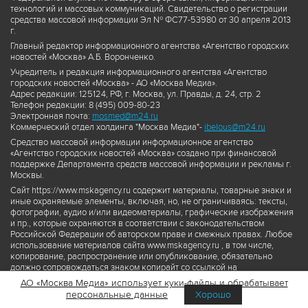
технологий и массовых коммуникаций. Свидетельство о регистрации
средства массовой информации Эл № ФС77-53980 от 30 апреля 2013
г.
Главный редактор информационного агентства «Агентство городских
новостей «Москва» А.Б. Воронченко.
Учредитель и редакция информационного агентства «Агентство
городских новостей «Москва» - АО «Москва Медиа».
Адрес редакции: 125124, РФ, г. Москва, ул. Правды, д. 24, стр. 2
Телефон редакции: 8 (495) 009-80-23
Электронная почта:
mosmed@m24.ru
Коммерческий отдел холдинга "Москва Медиа"-
ibelous@m24.ru
Средство массовой информации информационное агентство
«Агентство городских новостей «Москва» создано при финансовой
поддержке Департамента средств массовой информации и рекламы г.
Москвы.
Сайт https://www.mskagency.ru содержит материалы, товарные знаки и
иные охраняемые элементы, включая, но, не ограничиваясь: тексты,
фотографии, аудио и/или видеоматериалы, графические изображения
и пр., которые охраняются в соответствии с законодательством
Российской Федерации об авторском праве и смежных правах. Любое
использование материалов сайта www.mskagency.ru , в том числе,
копирование, распространение или опубликование, обязательно
должно сопровождаться знаком копирайт со ссылкой на
правообладателя © АО «Москва Медиа», а также гиперссылкой на сайт
АО «Москва Медиа» использует куки-файлы и обрабатывает
www.mskagency.ru как на первоисточник информации. Переработка
персональные данные
Хорошо
материалов сайта www.mskagency.ru не допускается.