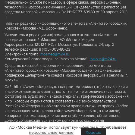
Федеральной службе по надзору в сфере связи, информационных
технологий и массовых коммуникаций. Свидетельство о регистрации
средства массовой информации Эл № ФС77-53980 от 30 апреля 2013
г.
Главный редактор информационного агентства «Агентство городских
новостей «Москва» А.Б. Воронченко.
Учредитель и редакция информационного агентства «Агентство
городских новостей «Москва» - АО «Москва Медиа».
Адрес редакции: 125124, РФ, г. Москва, ул. Правды, д. 24, стр. 2
Телефон редакции: 8 (495) 009-80-23
Электронная почта:
mosmed@m24.ru
Коммерческий отдел холдинга "Москва Медиа"-
ibelous@m24.ru
Средство массовой информации информационное агентство
«Агентство городских новостей «Москва» создано при финансовой
поддержке Департамента средств массовой информации и рекламы г.
Москвы.
Сайт https://www.mskagency.ru содержит материалы, товарные знаки и
иные охраняемые элементы, включая, но, не ограничиваясь: тексты,
фотографии, аудио и/или видеоматериалы, графические изображения
и пр., которые охраняются в соответствии с законодательством
Российской Федерации об авторском праве и смежных правах. Любое
использование материалов сайта www.mskagency.ru , в том числе,
копирование, распространение или опубликование, обязательно
должно сопровождаться знаком копирайт со ссылкой на
правообладателя © АО «Москва Медиа», а также гиперссылкой на сайт
АО «Москва Медиа» использует куки-файлы и обрабатывает
www.mskagency.ru как на первоисточник информации. Переработка
персональные данные
Хорошо