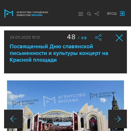
ВХОД
48
24.05.2025 19:13
/ 68
Посвященный Дню славянской
письменности и культуры концерт на
Красной площади