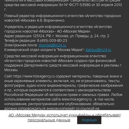
технологий и массовых коммуникаций. Свидетельство о регистрации
средства массовой информации Эл № ФС77-53980 от 30 апреля 2013
г.
Главный редактор информационного агентства «Агентство городских
новостей «Москва» А.Б. Воронченко.
Учредитель и редакция информационного агентства «Агентство
городских новостей «Москва» - АО «Москва Медиа».
Адрес редакции: 125124, РФ, г. Москва, ул. Правды, д. 24, стр. 2
Телефон редакции: 8 (495) 009-80-23
Электронная почта:
mosmed@m24.ru
Коммерческий отдел холдинга "Москва Медиа"-
ibelous@m24.ru
Средство массовой информации информационное агентство
«Агентство городских новостей «Москва» создано при финансовой
поддержке Департамента средств массовой информации и рекламы г.
Москвы.
Сайт https://www.mskagency.ru содержит материалы, товарные знаки и
иные охраняемые элементы, включая, но, не ограничиваясь: тексты,
фотографии, аудио и/или видеоматериалы, графические изображения
и пр., которые охраняются в соответствии с законодательством
Российской Федерации об авторском праве и смежных правах. Любое
использование материалов сайта www.mskagency.ru , в том числе,
копирование, распространение или опубликование, обязательно
должно сопровождаться знаком копирайт со ссылкой на
правообладателя © АО «Москва Медиа», а также гиперссылкой на сайт
АО «Москва Медиа» использует куки-файлы и обрабатывает
www.mskagency.ru как на первоисточник информации. Переработка
персональные данные
Хорошо
материалов сайта www.mskagency.ru не допускается.
Пользовательское соглашение об использовании материалов