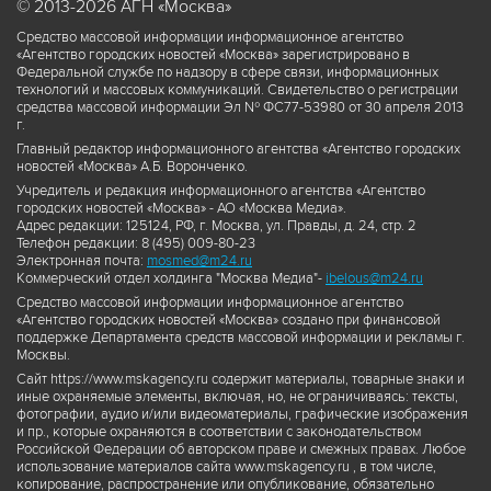
© 2013-2026 АГН «Москва»
Средство массовой информации информационное агентство
«Агентство городских новостей «Москва» зарегистрировано в
Федеральной службе по надзору в сфере связи, информационных
технологий и массовых коммуникаций. Свидетельство о регистрации
средства массовой информации Эл № ФС77-53980 от 30 апреля 2013
г.
Главный редактор информационного агентства «Агентство городских
новостей «Москва» А.Б. Воронченко.
Учредитель и редакция информационного агентства «Агентство
городских новостей «Москва» - АО «Москва Медиа».
Адрес редакции: 125124, РФ, г. Москва, ул. Правды, д. 24, стр. 2
Телефон редакции: 8 (495) 009-80-23
Электронная почта:
mosmed@m24.ru
Коммерческий отдел холдинга "Москва Медиа"-
ibelous@m24.ru
Средство массовой информации информационное агентство
«Агентство городских новостей «Москва» создано при финансовой
поддержке Департамента средств массовой информации и рекламы г.
Москвы.
Сайт https://www.mskagency.ru содержит материалы, товарные знаки и
иные охраняемые элементы, включая, но, не ограничиваясь: тексты,
фотографии, аудио и/или видеоматериалы, графические изображения
и пр., которые охраняются в соответствии с законодательством
Российской Федерации об авторском праве и смежных правах. Любое
использование материалов сайта www.mskagency.ru , в том числе,
копирование, распространение или опубликование, обязательно