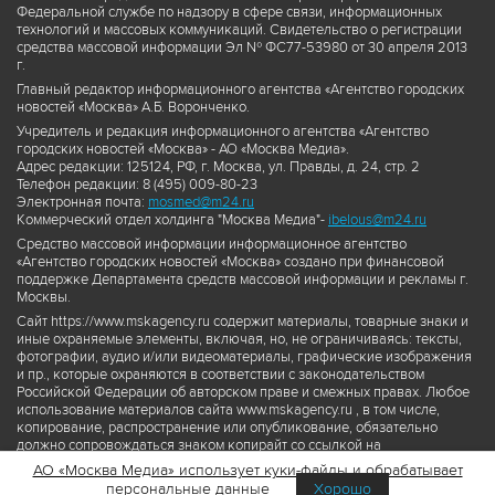
Федеральной службе по надзору в сфере связи, информационных
технологий и массовых коммуникаций. Свидетельство о регистрации
средства массовой информации Эл № ФС77-53980 от 30 апреля 2013
г.
Главный редактор информационного агентства «Агентство городских
новостей «Москва» А.Б. Воронченко.
Учредитель и редакция информационного агентства «Агентство
городских новостей «Москва» - АО «Москва Медиа».
Адрес редакции: 125124, РФ, г. Москва, ул. Правды, д. 24, стр. 2
Телефон редакции: 8 (495) 009-80-23
Электронная почта:
mosmed@m24.ru
Коммерческий отдел холдинга "Москва Медиа"-
ibelous@m24.ru
Средство массовой информации информационное агентство
«Агентство городских новостей «Москва» создано при финансовой
поддержке Департамента средств массовой информации и рекламы г.
Москвы.
Сайт https://www.mskagency.ru содержит материалы, товарные знаки и
иные охраняемые элементы, включая, но, не ограничиваясь: тексты,
фотографии, аудио и/или видеоматериалы, графические изображения
и пр., которые охраняются в соответствии с законодательством
Российской Федерации об авторском праве и смежных правах. Любое
использование материалов сайта www.mskagency.ru , в том числе,
копирование, распространение или опубликование, обязательно
должно сопровождаться знаком копирайт со ссылкой на
правообладателя © АО «Москва Медиа», а также гиперссылкой на сайт
АО «Москва Медиа» использует куки-файлы и обрабатывает
www.mskagency.ru как на первоисточник информации. Переработка
персональные данные
Хорошо