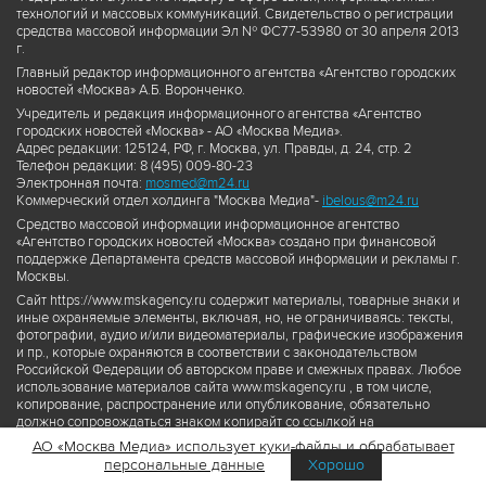
технологий и массовых коммуникаций. Свидетельство о регистрации
средства массовой информации Эл № ФС77-53980 от 30 апреля 2013
г.
Главный редактор информационного агентства «Агентство городских
новостей «Москва» А.Б. Воронченко.
Учредитель и редакция информационного агентства «Агентство
городских новостей «Москва» - АО «Москва Медиа».
Адрес редакции: 125124, РФ, г. Москва, ул. Правды, д. 24, стр. 2
Телефон редакции: 8 (495) 009-80-23
Электронная почта:
mosmed@m24.ru
Коммерческий отдел холдинга "Москва Медиа"-
ibelous@m24.ru
Средство массовой информации информационное агентство
«Агентство городских новостей «Москва» создано при финансовой
поддержке Департамента средств массовой информации и рекламы г.
Москвы.
Сайт https://www.mskagency.ru содержит материалы, товарные знаки и
иные охраняемые элементы, включая, но, не ограничиваясь: тексты,
фотографии, аудио и/или видеоматериалы, графические изображения
и пр., которые охраняются в соответствии с законодательством
Российской Федерации об авторском праве и смежных правах. Любое
использование материалов сайта www.mskagency.ru , в том числе,
копирование, распространение или опубликование, обязательно
должно сопровождаться знаком копирайт со ссылкой на
правообладателя © АО «Москва Медиа», а также гиперссылкой на сайт
АО «Москва Медиа» использует куки-файлы и обрабатывает
www.mskagency.ru как на первоисточник информации. Переработка
персональные данные
Хорошо
материалов сайта www.mskagency.ru не допускается.