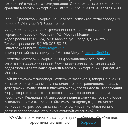
технологий и массовых коммуникаций. Свидетельство о регистрации
средства массовой информации Эл № ФС77-53980 от 30 апреля 2013
г.
Главный редактор информационного агентства «Агентство городских
новостей «Москва» А.Б. Воронченко.
Учредитель и редакция информационного агентства «Агентство
городских новостей «Москва» - АО «Москва Медиа».
Адрес редакции: 125124, РФ, г. Москва, ул. Правды, д. 24, стр. 2
Телефон редакции: 8 (495) 009-80-23
Электронная почта:
mosmed@m24.ru
Коммерческий отдел холдинга "Москва Медиа"-
ibelous@m24.ru
Средство массовой информации информационное агентство
«Агентство городских новостей «Москва» создано при финансовой
поддержке Департамента средств массовой информации и рекламы г.
Москвы.
Сайт https://www.mskagency.ru содержит материалы, товарные знаки и
иные охраняемые элементы, включая, но, не ограничиваясь: тексты,
фотографии, аудио и/или видеоматериалы, графические изображения
и пр., которые охраняются в соответствии с законодательством
Российской Федерации об авторском праве и смежных правах. Любое
использование материалов сайта www.mskagency.ru , в том числе,
копирование, распространение или опубликование, обязательно
должно сопровождаться знаком копирайт со ссылкой на
правообладателя © АО «Москва Медиа», а также гиперссылкой на сайт
АО «Москва Медиа» использует куки-файлы и обрабатывает
www.mskagency.ru как на первоисточник информации. Переработка
персональные данные
Хорошо
материалов сайта www.mskagency.ru не допускается.