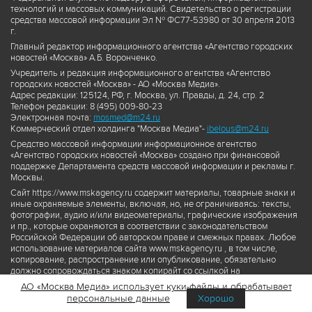
технологий и массовых коммуникаций. Свидетельство о регистрации
средства массовой информации Эл № ФС77-53980 от 30 апреля 2013
г.
Главный редактор информационного агентства «Агентство городских
новостей «Москва» А.Б. Воронченко.
Учредитель и редакция информационного агентства «Агентство
городских новостей «Москва» - АО «Москва Медиа».
Адрес редакции: 125124, РФ, г. Москва, ул. Правды, д. 24, стр. 2
Телефон редакции: 8 (495) 009-80-23
Электронная почта:
mosmed@m24.ru
Коммерческий отдел холдинга "Москва Медиа"-
ibelous@m24.ru
Средство массовой информации информационное агентство
«Агентство городских новостей «Москва» создано при финансовой
поддержке Департамента средств массовой информации и рекламы г.
Москвы.
Сайт https://www.mskagency.ru содержит материалы, товарные знаки и
иные охраняемые элементы, включая, но, не ограничиваясь: тексты,
фотографии, аудио и/или видеоматериалы, графические изображения
и пр., которые охраняются в соответствии с законодательством
Российской Федерации об авторском праве и смежных правах. Любое
использование материалов сайта www.mskagency.ru , в том числе,
копирование, распространение или опубликование, обязательно
должно сопровождаться знаком копирайт со ссылкой на
правообладателя © АО «Москва Медиа», а также гиперссылкой на сайт
АО «Москва Медиа» использует куки-файлы и обрабатывает
www.mskagency.ru как на первоисточник информации. Переработка
персональные данные
Хорошо
материалов сайта www.mskagency.ru не допускается.