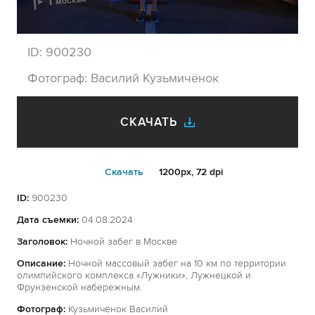
ID:
900230
Фотограф:
Василий Кузьмичёнок
СКАЧАТЬ
Cкачать
1200px, 72 dpi
ID:
900230
Дата съемки:
04.08.2024
Заголовок:
Ночной забег в Москве
Описание:
Ночной массовый забег на 10 км по территории
олимпийского комплекса «Лужники», Лужнецкой и
Фрунзенской набережным.
Фотограф:
Кузьмичёнок Василий