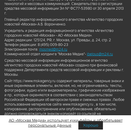
технологий и массовых коммуникаций. Свидетельство о регистрации
средства массовой информации Эл № ФС77-53980 от 30 апреля 2013
г.
Главный редактор информационного агентства «Агентство городских
новостей «Москва» А.Б. Воронченко.
Учредитель и редакция информационного агентства «Агентство
городских новостей «Москва» - АО «Москва Медиа».
Адрес редакции: 125124, РФ, г. Москва, ул. Правды, д. 24, стр. 2
Телефон редакции: 8 (495) 009-80-23
Электронная почта:
mosmed@m24.ru
Коммерческий отдел холдинга "Москва Медиа"-
ibelous@m24.ru
Средство массовой информации информационное агентство
«Агентство городских новостей «Москва» создано при финансовой
поддержке Департамента средств массовой информации и рекламы г.
Москвы.
Сайт https://www.mskagency.ru содержит материалы, товарные знаки и
иные охраняемые элементы, включая, но, не ограничиваясь: тексты,
фотографии, аудио и/или видеоматериалы, графические изображения
и пр., которые охраняются в соответствии с законодательством
Российской Федерации об авторском праве и смежных правах. Любое
использование материалов сайта www.mskagency.ru , в том числе,
копирование, распространение или опубликование, обязательно
должно сопровождаться знаком копирайт со ссылкой на
правообладателя © АО «Москва Медиа», а также гиперссылкой на сайт
АО «Москва Медиа» использует куки-файлы и обрабатывает
www.mskagency.ru как на первоисточник информации. Переработка
персональные данные
Хорошо
материалов сайта www.mskagency.ru не допускается.