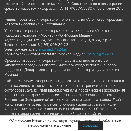
технологий и массовых коммуникаций. Свидетельство о регистрации
средства массовой информации Эл № ФС77-53980 от 30 апреля 2013
г.
Главный редактор информационного агентства «Агентство городских
новостей «Москва» А.Б. Воронченко.
Учредитель и редакция информационного агентства «Агентство
городских новостей «Москва» - АО «Москва Медиа».
Адрес редакции: 125124, РФ, г. Москва, ул. Правды, д. 24, стр. 2
Телефон редакции: 8 (495) 009-80-23
Электронная почта:
mosmed@m24.ru
Коммерческий отдел холдинга "Москва Медиа"-
ibelous@m24.ru
Средство массовой информации информационное агентство
«Агентство городских новостей «Москва» создано при финансовой
поддержке Департамента средств массовой информации и рекламы г.
Москвы.
Сайт https://www.mskagency.ru содержит материалы, товарные знаки и
иные охраняемые элементы, включая, но, не ограничиваясь: тексты,
фотографии, аудио и/или видеоматериалы, графические изображения
и пр., которые охраняются в соответствии с законодательством
Российской Федерации об авторском праве и смежных правах. Любое
использование материалов сайта www.mskagency.ru , в том числе,
копирование, распространение или опубликование, обязательно
должно сопровождаться знаком копирайт со ссылкой на
правообладателя © АО «Москва Медиа», а также гиперссылкой на сайт
АО «Москва Медиа» использует куки-файлы и обрабатывает
www.mskagency.ru как на первоисточник информации. Переработка
персональные данные
Хорошо
материалов сайта www.mskagency.ru не допускается.