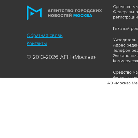
Средство ма
Федеральной
регистрации
Главный ред
Обратная связь
Учредитель 
Контакты
Адрес редакц
Телефон ред
Электронная
© 2013-2026 АГН «Москва»
Коммерчески
Средство ма
финансовой 
АО «Москва Ме
Сайт https:
ограничивая
соответстви
материалов 
сопровождат
www.mskagen
Пользовател
Политика о