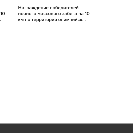
Награждение победителей
Награждение
 10
ночного массового забега на 10
ночного масс
.
км по территории олимпийск...
км по террит