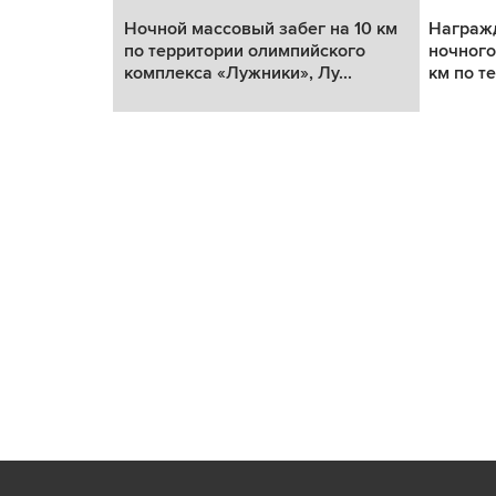
на 10 км
Ночной массовый забег на 10 км
Награж
ского
по территории олимпийского
ночного
...
комплекса «Лужники», Лу...
км по т