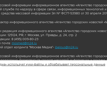
ссовой информации информационное агентство «Агентство городски
 службе по надзору в сфере связи, информационных технологий и
 средства массовой информации Эл № ФС77-53980 от 30 апреля 2013
актор информационного агентства «Агентство городских новостей «М
и редакция информационного агентства «Агентство городских новост
ии: 125124, РФ, г. Москва, ул. Правды, д. 24, стр. 2
акции: 8 (495) 009-80-23
 почта:
mosmed@m24.ru
й отдел холдинга "Москва Медиа"-
ibelous@m24.ru
ссовой информации информационное агентство «Агентство городски
поддержке Департамента средств массовой информации и рекламы 
диа» использует куки-файлы и обрабатывает персональные данные
//www.mskagency.ru содержит материалы, товарные знаки и иные охра
сь: тексты, фотографии, аудио и/или видеоматериалы, графические 
и с законодательством Российской Федерации об авторском праве 
сайта www.mskagency.ru , в том числе, копирование, распространен
ься знаком копирайт со ссылкой на правообладателя © АО «Москва 
cy.ru как на первоисточник информации. Переработка материалов са
ьское соглашение об использовании материалов Агентства городск
бработки персональных данных