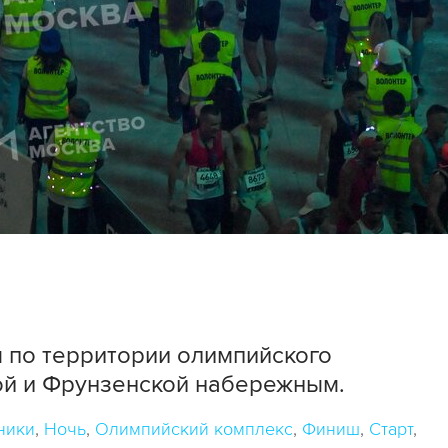
м по территории олимпийского
ой и Фрунзенской набережным.
ники
Ночь
Олимпийский комплекс
Финиш
Старт