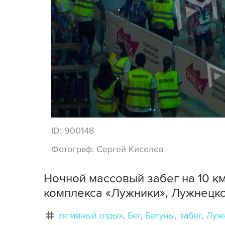
ID:
900148
Фотограф:
Сергей Киселев
Ночной массовый забег на 10 к
комплекса «Лужники», Лужнецк
активный отдых
Бег
Бегуны
забег
Луж