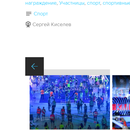
награждение
Участницы
спорт
спортивны
Спорт
Сергей Киселев