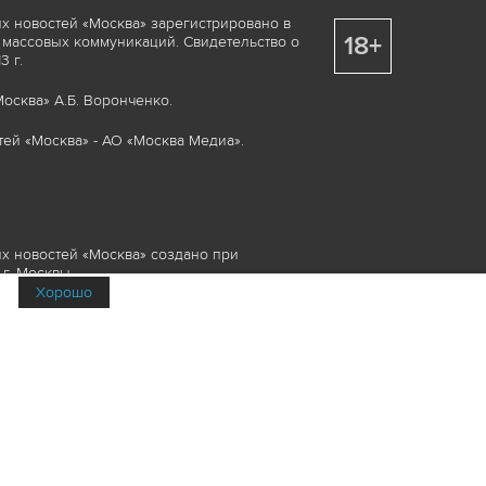
х новостей «Москва» зарегистрировано в
18+
 массовых коммуникаций. Свидетельство о
 г.
осква» А.Б. Воронченко.
ей «Москва» - АО «Москва Медиа».
х новостей «Москва» создано при
г. Москвы.
Хорошо
няемые элементы, включая, но, не
изображения и пр., которые охраняются в
и смежных правах. Любое использование
ие или опубликование, обязательно должно
Медиа», а также гиперссылкой на сайт
йта www.mskagency.ru не допускается.
их новостей «Москва»