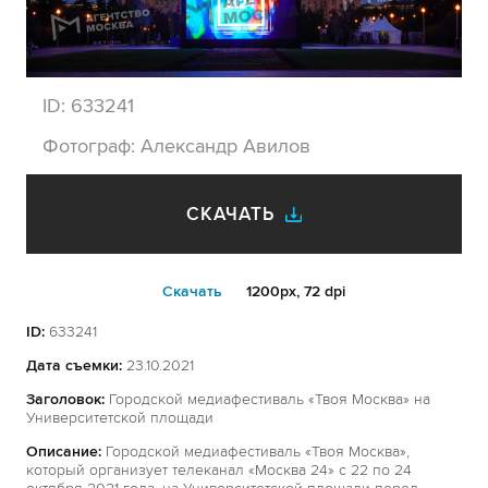
ID:
633241
Фотограф:
Александр Авилов
СКАЧАТЬ
Cкачать
1200px, 72 dpi
ID:
633241
Дата съемки:
23.10.2021
Заголовок:
Городской медиафестиваль «Твоя Москва» на
Университетской площади
Описание:
Городской медиафестиваль «Твоя Москва»,
который организует телеканал «Москва 24» с 22 по 24