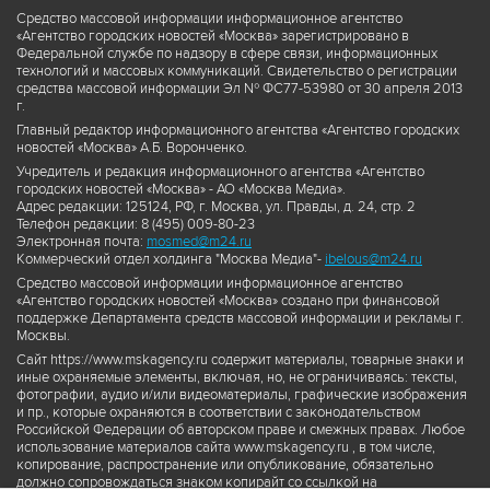
Средство массовой информации информационное агентство
«Агентство городских новостей «Москва» зарегистрировано в
Федеральной службе по надзору в сфере связи, информационных
технологий и массовых коммуникаций. Свидетельство о регистрации
средства массовой информации Эл № ФС77-53980 от 30 апреля 2013
г.
Главный редактор информационного агентства «Агентство городских
новостей «Москва» А.Б. Воронченко.
Учредитель и редакция информационного агентства «Агентство
городских новостей «Москва» - АО «Москва Медиа».
Адрес редакции: 125124, РФ, г. Москва, ул. Правды, д. 24, стр. 2
Телефон редакции: 8 (495) 009-80-23
Электронная почта:
mosmed@m24.ru
Коммерческий отдел холдинга "Москва Медиа"-
ibelous@m24.ru
Средство массовой информации информационное агентство
«Агентство городских новостей «Москва» создано при финансовой
поддержке Департамента средств массовой информации и рекламы г.
Москвы.
Сайт https://www.mskagency.ru содержит материалы, товарные знаки и
иные охраняемые элементы, включая, но, не ограничиваясь: тексты,
фотографии, аудио и/или видеоматериалы, графические изображения
и пр., которые охраняются в соответствии с законодательством
Российской Федерации об авторском праве и смежных правах. Любое
использование материалов сайта www.mskagency.ru , в том числе,
копирование, распространение или опубликование, обязательно
должно сопровождаться знаком копирайт со ссылкой на