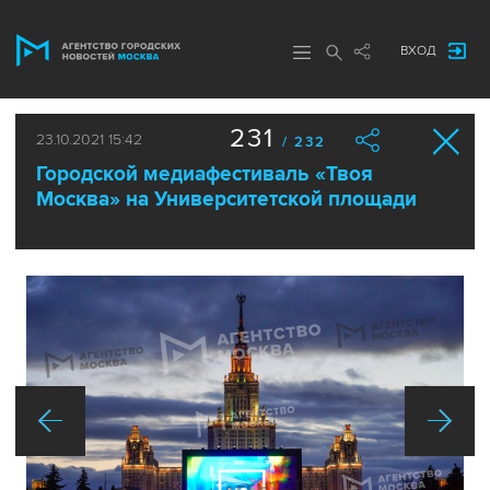
ВХОД
231
23.10.2021 15:42
/ 232
Городской медиафестиваль «Твоя
Москва» на Университетской площади