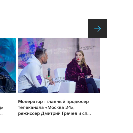
Модератор - главный продюсер
Модератор - 
ц»
телеканала «Москва 24»,
телеканала «
..
режиссер Дмитрий Грачев и сп...
режиссер Дми