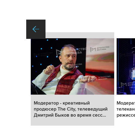
аль «Твоя
Модератор - креативный
Модерат
изует
продюсер The City, телеведущий
телекан
..
Дмитрий Быков во время сесс...
режиссе