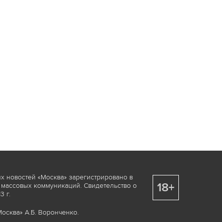
х новостей «Москва» зарегистрировано в
18+
 массовых коммуникаций. Свидетельство о
 г.
осква» А.Б. Воронченко.