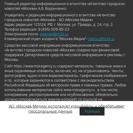
Главный редактор информационного агентства «Агентство городских
новостей «Москва» А.Б. Воронченко.
Учредитель и редакция информационного агентства «Агентство
городских новостей «Москва» - АО «Москва Медиа».
Адрес редакции: 125124, РФ, г. Москва, ул. Правды, д. 24, стр. 2
Телефон редакции: 8 (495) 009-80-23
Электронная почта:
mosmed@m24.ru
Коммерческий отдел холдинга "Москва Медиа"-
ibelous@m24.ru
Средство массовой информации информационное агентство
«Агентство городских новостей «Москва» создано при финансовой
поддержке Департамента средств массовой информации и рекламы г.
Москвы.
Сайт https://www.mskagency.ru содержит материалы, товарные знаки и
иные охраняемые элементы, включая, но, не ограничиваясь: тексты,
фотографии, аудио и/или видеоматериалы, графические изображения
и пр., которые охраняются в соответствии с законодательством
Российской Федерации об авторском праве и смежных правах. Любое
использование материалов сайта www.mskagency.ru , в том числе,
копирование, распространение или опубликование, обязательно
должно сопровождаться знаком копирайт со ссылкой на
правообладателя © АО «Москва Медиа», а также гиперссылкой на сайт
АО «Москва Медиа» использует куки-файлы и обрабатывает
www.mskagency.ru как на первоисточник информации. Переработка
персональные данные
Хорошо
материалов сайта www.mskagency.ru не допускается.
Пользовательское соглашение об использовании материалов
Агентства городских новостей «Москва»
Политика обработки персональных данных