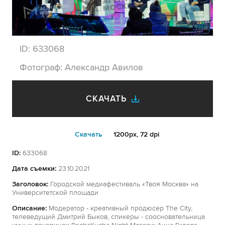
ID:
633068
Фотограф:
Александр Авилов
СКАЧАТЬ
Cкачать
1200px, 72 dpi
ID:
633068
Дата съемки:
23.10.2021
Заголовок:
Городской медиафестиваль «Твоя Москва» на
Университетской площади
Описание:
Модератор - креативный продюсер The City,
телеведущий Дмитрий Быков, спикеры - соосновательница