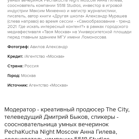
умных вечеринок PechaKucha Night Moscow Анна Гилева,
сооснователь компании 5518 Studios, инвестор в игровой
индустрии Максим Михеенко и магистр журналистики,
писатель, автор книги «Другая школа» Александр Мурашев
(слева направо) во время сессии - «Самообразование - тренд
2021. Где искать интересный контент?» в рамках городского
медиафестиваля «Твоя Москва» на Университетской площади
перед главным зданием МГУ имени Ломоносова.
Фотограф:
Авилов Александр
Кредит:
/Агентство «Москва»
Страна:
Россия
Город:
Москва
Источник:
Агентство «Москва»
Модератор - креативный продюсер The City,
телеведущий Дмитрий Быков, спикеры -
соосновательница умных вечеринок
PechaKucha Night Moscow Анна Гилева,