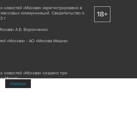
х новостей «Москва» зарегистрировано в
18+
 массовых коммуникаций. Свидетельство о
 г.
осква» А.Б. Воронченко.
ей «Москва» - АО «Москва Медиа».
х новостей «Москва» создано при
г. Москвы.
Хорошо
няемые элементы, включая, но, не
изображения и пр., которые охраняются в
и смежных правах. Любое использование
ие или опубликование, обязательно должно
Медиа», а также гиперссылкой на сайт
йта www.mskagency.ru не допускается.
их новостей «Москва»