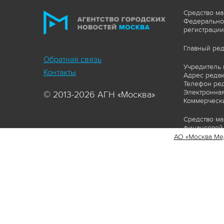
Средство ма
Федеральной
регистрации
Главный ред
Обратная связь
Учредитель 
Контакты
Адрес редакц
Телефон ред
Электронная
© 2013-2026 АГН «Москва»
Коммерчески
Средство ма
финансовой 
АО «Москва Ме
Сайт https:
ограничивая
соответстви
материалов 
сопровождат
www.mskagen
Пользовател