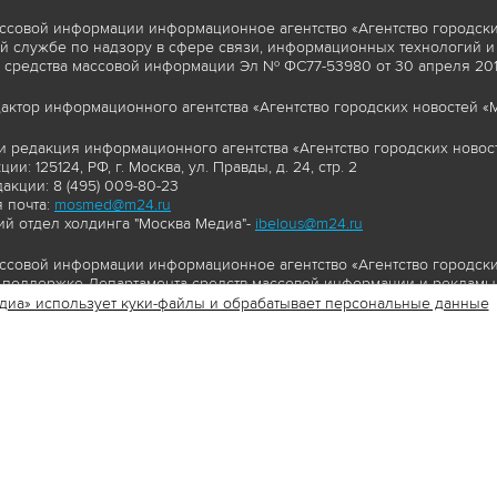
ссовой информации информационное агентство «Агентство городски
 службе по надзору в сфере связи, информационных технологий и
 средства массовой информации Эл № ФС77-53980 от 30 апреля 2013
актор информационного агентства «Агентство городских новостей «М
и редакция информационного агентства «Агентство городских новост
ии: 125124, РФ, г. Москва, ул. Правды, д. 24, стр. 2
акции: 8 (495) 009-80-23
 почта:
mosmed@m24.ru
й отдел холдинга "Москва Медиа"-
ibelous@m24.ru
ссовой информации информационное агентство «Агентство городски
поддержке Департамента средств массовой информации и рекламы 
диа» использует куки-файлы и обрабатывает персональные данные
//www.mskagency.ru содержит материалы, товарные знаки и иные охра
сь: тексты, фотографии, аудио и/или видеоматериалы, графические 
и с законодательством Российской Федерации об авторском праве 
сайта www.mskagency.ru , в том числе, копирование, распространен
ься знаком копирайт со ссылкой на правообладателя © АО «Москва 
cy.ru как на первоисточник информации. Переработка материалов са
ьское соглашение об использовании материалов Агентства городск