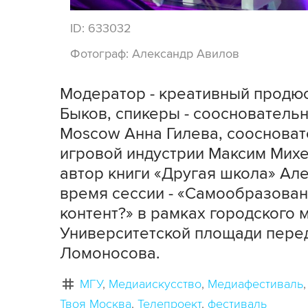
ID:
633032
Фотограф:
Александр Авилов
Модератор - креативный продюс
Быков, спикеры - сооснователь
Moscow Анна Гилева, соосновате
игровой индустрии Максим Михе
автор книги «Другая школа» Ал
время сессии - «Самообразовани
контент?» в рамках городского
Университетской площади пере
Ломоносова.
МГУ
Медиаискусство
Медиафестиваль
Твоя Москва
Телепроект
фестиваль