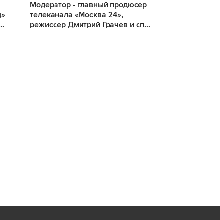
Модератор - главный продюсер
Модератор - 
ц»
телеканала «Москва 24»,
телеканала «
..
режиссер Дмитрий Грачев и сп...
режиссер Дми