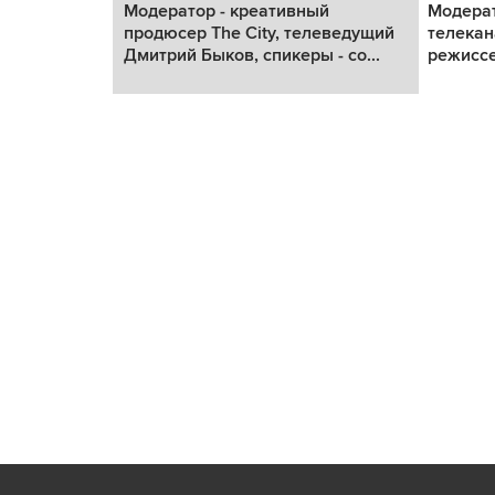
аль «Твоя
Модератор - креативный
Модерат
изует
продюсер The City, телеведущий
телекан
..
Дмитрий Быков, спикеры - со...
режиссе