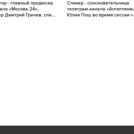
ор - главный продюсер
Спикер - соосновательница
ала «Москва 24»,
телеграм-канала «Антигляне
р Дмитрий Грачев, спи...
Юлия Пош во время сессии «.