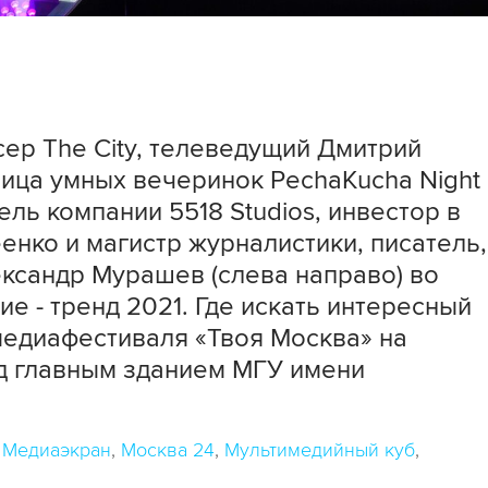
ер The City, телеведущий Дмитрий
ница умных вечеринок PechaKucha Night
ль компании 5518 Studios, инвестор в
енко и магистр журналистики, писатель,
ександр Мурашев (слева направо) во
е - тренд 2021. Где искать интересный
 медиафестиваля «Твоя Москва» на
д главным зданием МГУ имени
Медиаэкран
Москва 24
Мультимедийный куб