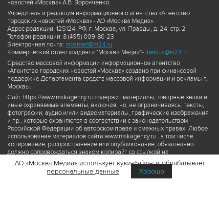
новостей «Москва» А.Б. Воронченко.
Учредитель и редакция информационного агентства «Агентство
городских новостей «Москва» - АО «Москва Медиа».
Адрес редакции: 125124, РФ, г. Москва, ул. Правды, д. 24, стр. 2
Телефон редакции: 8 (495) 009-80-23
Электронная почта:
mosmed@m24.ru
Коммерческий отдел холдинга "Москва Медиа"-
ibelous@m24.ru
Средство массовой информации информационное агентство
«Агентство городских новостей «Москва» создано при финансовой
поддержке Департамента средств массовой информации и рекламы г.
Москвы.
Сайт https://www.mskagency.ru содержит материалы, товарные знаки и
иные охраняемые элементы, включая, но, не ограничиваясь: тексты,
фотографии, аудио и/или видеоматериалы, графические изображения
и пр., которые охраняются в соответствии с законодательством
Российской Федерации об авторском праве и смежных правах. Любое
использование материалов сайта www.mskagency.ru , в том числе,
копирование, распространение или опубликование, обязательно
должно сопровождаться знаком копирайт со ссылкой на
правообладателя © АО «Москва Медиа», а также гиперссылкой на сайт
АО «Москва Медиа» использует куки-файлы и обрабатывает
www.mskagency.ru как на первоисточник информации. Переработка
персональные данные
Хорошо
материалов сайта www.mskagency.ru не допускается.
Пользовательское соглашение об использовании материалов
Агентства городских новостей «Москва»
Политика обработки персональных данных