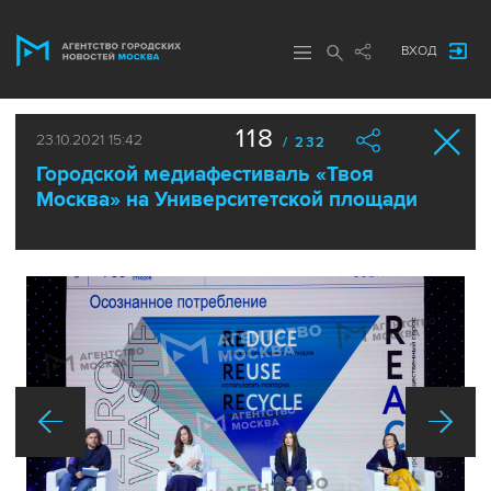
ВХОД
118
23.10.2021 15:42
/ 232
Городской медиафестиваль «Твоя
Москва» на Университетской площади