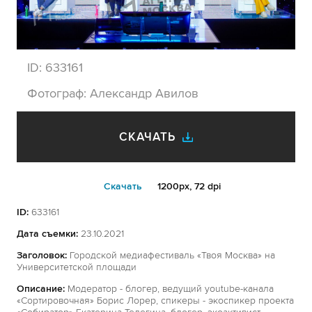
ID:
633161
Фотограф:
Александр Авилов
СКАЧАТЬ
Cкачать
1200px, 72 dpi
ID:
633161
Дата съемки:
23.10.2021
Заголовок:
Городской медиафестиваль «Твоя Москва» на
Университетской площади
Описание:
Модератор - блогер, ведущий youtube-канала
«Сортировочная» Борис Лорер, спикеры - экоспикер проекта