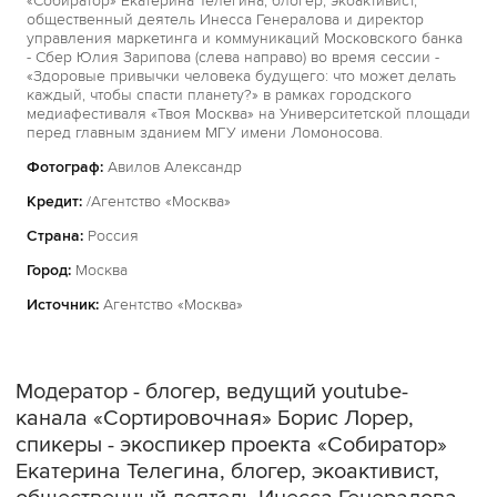
«Собиратор» Екатерина Телегина, блогер, экоактивист,
общественный деятель Инесса Генералова и директор
управления маркетинга и коммуникаций Московского банка
- Сбер Юлия Зарипова (слева направо) во время сессии -
«Здоровые привычки человека будущего: что может делать
каждый, чтобы спасти планету?» в рамках городского
медиафестиваля «Твоя Москва» на Университетской площади
перед главным зданием МГУ имени Ломоносова.
Фотограф:
Авилов Александр
Кредит:
/Агентство «Москва»
Страна:
Россия
Город:
Москва
Источник:
Агентство «Москва»
Модератор - блогер, ведущий youtube-
канала «Сортировочная» Борис Лорер,
спикеры - экоспикер проекта «Собиратор»
Екатерина Телегина, блогер, экоактивист,