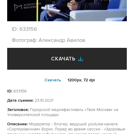
ID:
633156
Фотограф:
Александр Авилов
СКАЧАТЬ
Cкачать
1200px, 72 dpi
ID:
633156
Дата съемки:
23.10.2021
Заголовок:
Городской медиафестиваль «Твоя Москва» на
Университетской площади
Описание:
Модератор - блогер, ведущий youtube-канала
«Сортировочная» Борис Лорер во время сессии - «Здоровые