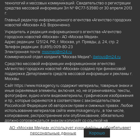
технологий и массовых коммуникаций. Свидетельство о регистрации
средства массовой информации Эл № ФС77-53980 от 30 апреля 2013
г.
Главный редактор информационного агентства «Агентство городских
новостей «Москва» А.Б. Воронченко.
Учредитель и редакция информационного агентства «Агентство
городских новостей «Москва» - АО «Москва Медиа».
Адрес редакции: 125124, РФ, г. Москва, ул. Правды, д. 24, стр. 2
Телефон редакции: 8 (495) 009-80-23
Электронная почта:
mosmed@m24.ru
Коммерческий отдел холдинга "Москва Медиа"-
ibelous@m24.ru
Средство массовой информации информационное агентство
«Агентство городских новостей «Москва» создано при финансовой
поддержке Департамента средств массовой информации и рекламы г.
Москвы.
Сайт https://www.mskagency.ru содержит материалы, товарные знаки и
иные охраняемые элементы, включая, но, не ограничиваясь: тексты,
фотографии, аудио и/или видеоматериалы, графические изображения
и пр., которые охраняются в соответствии с законодательством
Российской Федерации об авторском праве и смежных правах. Любое
использование материалов сайта www.mskagency.ru , в том числе,
копирование, распространение или опубликование, обязательно
должно сопровождаться знаком копирайт со ссылкой на
правообладателя © АО «Москва Медиа», а также гиперссылкой на сайт
АО «Москва Медиа» использует куки-файлы и обрабатывает
www.mskagency.ru как на первоисточник информации. Переработка
персональные данные
Хорошо
материалов сайта www.mskagency.ru не допускается.