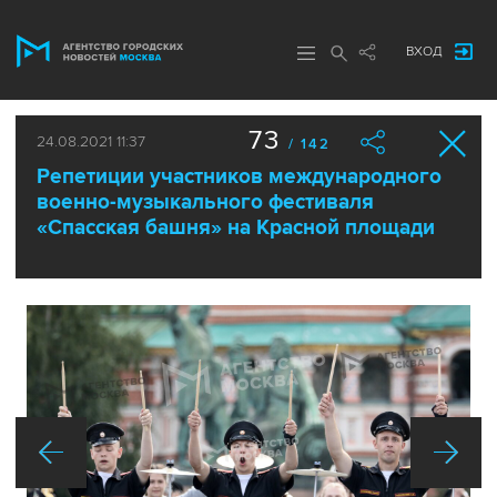
ВХОД
73
24.08.2021 11:37
/ 142
Репетиции участников международного
военно-музыкального фестиваля
«Спасская башня» на Красной площади