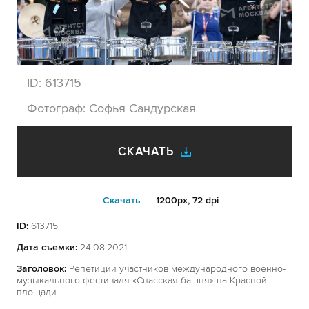
ID:
613715
Фотограф:
Софья Сандурская
СКАЧАТЬ
Cкачать
1200px, 72 dpi
ID:
613715
Дата съемки:
24.08.2021
Заголовок:
Репетиции участников международного военно-
музыкального фестиваля «Спасская башня» на Красной
площади