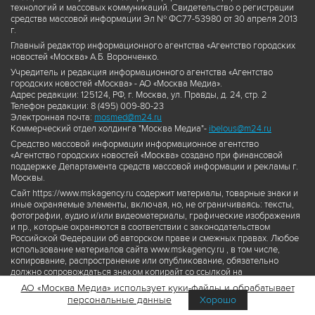
технологий и массовых коммуникаций. Свидетельство о регистрации
средства массовой информации Эл № ФС77-53980 от 30 апреля 2013
г.
Главный редактор информационного агентства «Агентство городских
новостей «Москва» А.Б. Воронченко.
Учредитель и редакция информационного агентства «Агентство
городских новостей «Москва» - АО «Москва Медиа».
Адрес редакции: 125124, РФ, г. Москва, ул. Правды, д. 24, стр. 2
Телефон редакции: 8 (495) 009-80-23
Электронная почта:
mosmed@m24.ru
Коммерческий отдел холдинга "Москва Медиа"-
ibelous@m24.ru
Средство массовой информации информационное агентство
«Агентство городских новостей «Москва» создано при финансовой
поддержке Департамента средств массовой информации и рекламы г.
Москвы.
Сайт https://www.mskagency.ru содержит материалы, товарные знаки и
иные охраняемые элементы, включая, но, не ограничиваясь: тексты,
фотографии, аудио и/или видеоматериалы, графические изображения
и пр., которые охраняются в соответствии с законодательством
Российской Федерации об авторском праве и смежных правах. Любое
использование материалов сайта www.mskagency.ru , в том числе,
копирование, распространение или опубликование, обязательно
должно сопровождаться знаком копирайт со ссылкой на
правообладателя © АО «Москва Медиа», а также гиперссылкой на сайт
АО «Москва Медиа» использует куки-файлы и обрабатывает
www.mskagency.ru как на первоисточник информации. Переработка
персональные данные
Хорошо
материалов сайта www.mskagency.ru не допускается.