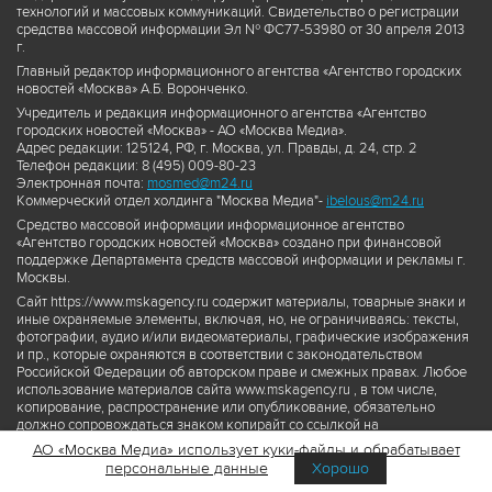
технологий и массовых коммуникаций. Свидетельство о регистрации
средства массовой информации Эл № ФС77-53980 от 30 апреля 2013
г.
Главный редактор информационного агентства «Агентство городских
новостей «Москва» А.Б. Воронченко.
Учредитель и редакция информационного агентства «Агентство
городских новостей «Москва» - АО «Москва Медиа».
Адрес редакции: 125124, РФ, г. Москва, ул. Правды, д. 24, стр. 2
Телефон редакции: 8 (495) 009-80-23
Электронная почта:
mosmed@m24.ru
Коммерческий отдел холдинга "Москва Медиа"-
ibelous@m24.ru
Средство массовой информации информационное агентство
«Агентство городских новостей «Москва» создано при финансовой
поддержке Департамента средств массовой информации и рекламы г.
Москвы.
Сайт https://www.mskagency.ru содержит материалы, товарные знаки и
иные охраняемые элементы, включая, но, не ограничиваясь: тексты,
фотографии, аудио и/или видеоматериалы, графические изображения
и пр., которые охраняются в соответствии с законодательством
Российской Федерации об авторском праве и смежных правах. Любое
использование материалов сайта www.mskagency.ru , в том числе,
копирование, распространение или опубликование, обязательно
должно сопровождаться знаком копирайт со ссылкой на
правообладателя © АО «Москва Медиа», а также гиперссылкой на сайт
АО «Москва Медиа» использует куки-файлы и обрабатывает
www.mskagency.ru как на первоисточник информации. Переработка
персональные данные
Хорошо
материалов сайта www.mskagency.ru не допускается.