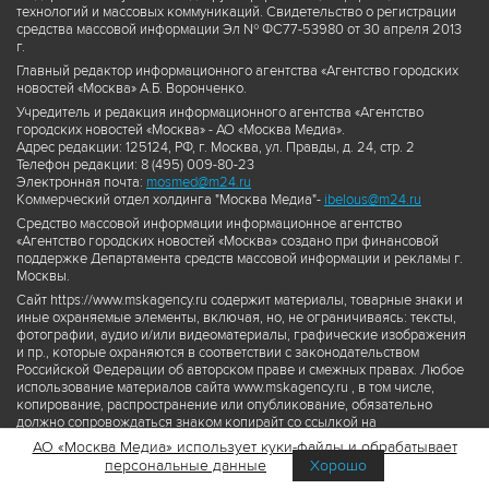
технологий и массовых коммуникаций. Свидетельство о регистрации
средства массовой информации Эл № ФС77-53980 от 30 апреля 2013
г.
Главный редактор информационного агентства «Агентство городских
новостей «Москва» А.Б. Воронченко.
Учредитель и редакция информационного агентства «Агентство
городских новостей «Москва» - АО «Москва Медиа».
Адрес редакции: 125124, РФ, г. Москва, ул. Правды, д. 24, стр. 2
Телефон редакции: 8 (495) 009-80-23
Электронная почта:
mosmed@m24.ru
Коммерческий отдел холдинга "Москва Медиа"-
ibelous@m24.ru
Средство массовой информации информационное агентство
«Агентство городских новостей «Москва» создано при финансовой
поддержке Департамента средств массовой информации и рекламы г.
Москвы.
Сайт https://www.mskagency.ru содержит материалы, товарные знаки и
иные охраняемые элементы, включая, но, не ограничиваясь: тексты,
фотографии, аудио и/или видеоматериалы, графические изображения
и пр., которые охраняются в соответствии с законодательством
Российской Федерации об авторском праве и смежных правах. Любое
использование материалов сайта www.mskagency.ru , в том числе,
копирование, распространение или опубликование, обязательно
должно сопровождаться знаком копирайт со ссылкой на
правообладателя © АО «Москва Медиа», а также гиперссылкой на сайт
АО «Москва Медиа» использует куки-файлы и обрабатывает
www.mskagency.ru как на первоисточник информации. Переработка
персональные данные
Хорошо
материалов сайта www.mskagency.ru не допускается.