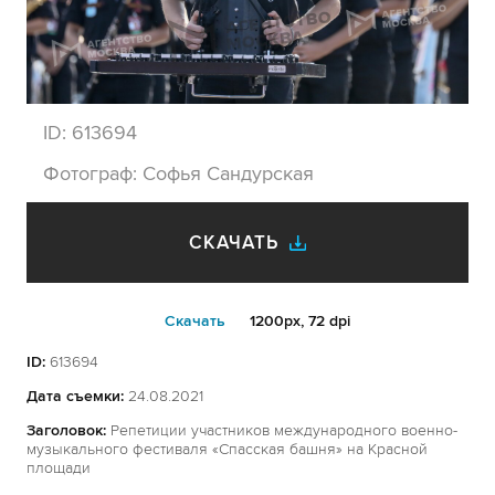
ID:
613694
Фотограф:
Софья Сандурская
СКАЧАТЬ
Cкачать
1200px, 72 dpi
ID:
613694
Дата съемки:
24.08.2021
Заголовок:
Репетиции участников международного военно-
музыкального фестиваля «Спасская башня» на Красной
площади