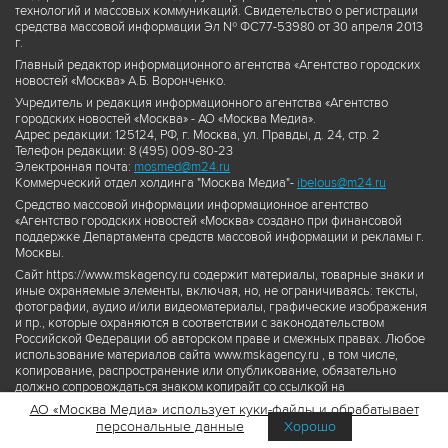
технологий и массовых коммуникаций. Свидетельство о регистрации
средства массовой информации Эл № ФС77-53980 от 30 апреля 2013
г.
Главный редактор информационного агентства «Агентство городских
новостей «Москва» А.Б. Воронченко.
Учредитель и редакция информационного агентства «Агентство
городских новостей «Москва» - АО «Москва Медиа».
Адрес редакции: 125124, РФ, г. Москва, ул. Правды, д. 24, стр. 2
Телефон редакции: 8 (495) 009-80-23
Электронная почта:
mosmed@m24.ru
Коммерческий отдел холдинга "Москва Медиа"-
ibelous@m24.ru
Средство массовой информации информационное агентство
«Агентство городских новостей «Москва» создано при финансовой
поддержке Департамента средств массовой информации и рекламы г.
Москвы.
Сайт https://www.mskagency.ru содержит материалы, товарные знаки и
иные охраняемые элементы, включая, но, не ограничиваясь: тексты,
фотографии, аудио и/или видеоматериалы, графические изображения
и пр., которые охраняются в соответствии с законодательством
Российской Федерации об авторском праве и смежных правах. Любое
использование материалов сайта www.mskagency.ru , в том числе,
копирование, распространение или опубликование, обязательно
должно сопровождаться знаком копирайт со ссылкой на
правообладателя © АО «Москва Медиа», а также гиперссылкой на сайт
АО «Москва Медиа» использует куки-файлы и обрабатывает
www.mskagency.ru как на первоисточник информации. Переработка
персональные данные
Хорошо
материалов сайта www.mskagency.ru не допускается.